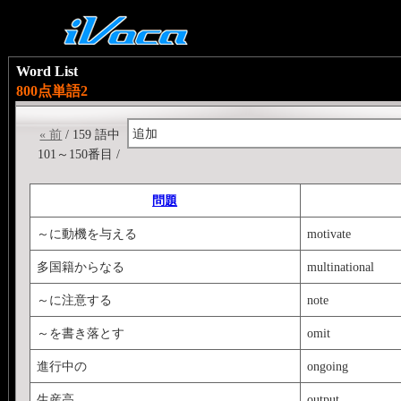
Word List
800点単語2
追加
« 前
/ 159 語中
101～150番目 /
問題
～に動機を与える
motivate
多国籍からなる
multinational
～に注意する
note
～を書き落とす
omit
進行中の
ongoing
生産高
output