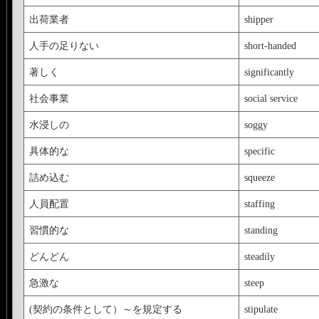
出荷業者
shipper
人手の足りない
short-handed
著しく
significantly
社会事業
social service
水浸しの
soggy
具体的な
specific
詰め込む
squeeze
人員配置
staffing
習慣的な
standing
どんどん
steadily
急激な
steep
(契約の条件として）～を規定する
stipulate