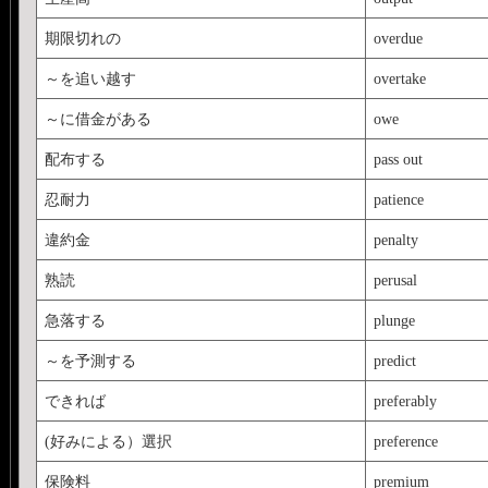
期限切れの
overdue
～を追い越す
overtake
～に借金がある
owe
配布する
pass out
忍耐力
patience
違約金
penalty
熟読
perusal
急落する
plunge
～を予測する
predict
できれば
preferably
(好みによる）選択
preference
保険料
premium