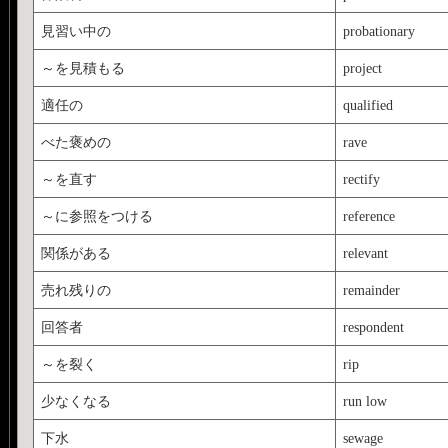
見習い中の
probationary
～を見積もる
project
適任の
qualified
べた褒めの
rave
～を直す
rectify
～に参照をつける
reference
関係がある
relevant
売れ残りの
remainder
回答者
respondent
～を裂く
rip
少なくなる
run low
下水
sewage