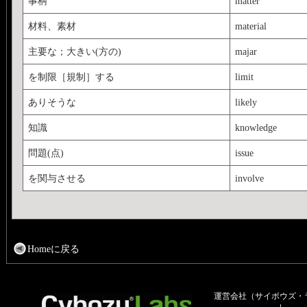
事柄
matter
材料、素材
material
主要な；大きい(方の)
majar
を制限［規制］する
limit
ありそうな
likely
知識
knowledge
問題(点)
issue
を関与させる
involve
Homeに戻る
運営会社（サイボウズ・