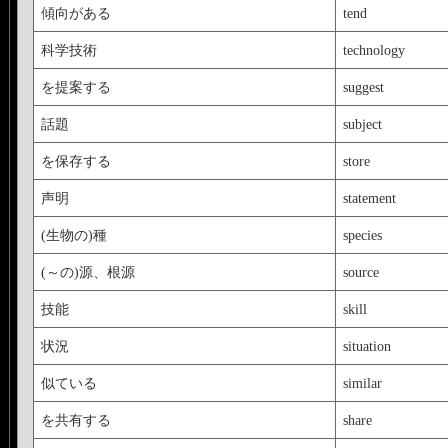
傾向がある
tend
科学技術
technology
を提案する
suggest
話題
subject
を保存する
store
声明
statement
(生物の)種
species
(～の)源、根源
source
技能
skill
状況
situation
似ている
similar
を共有する
share