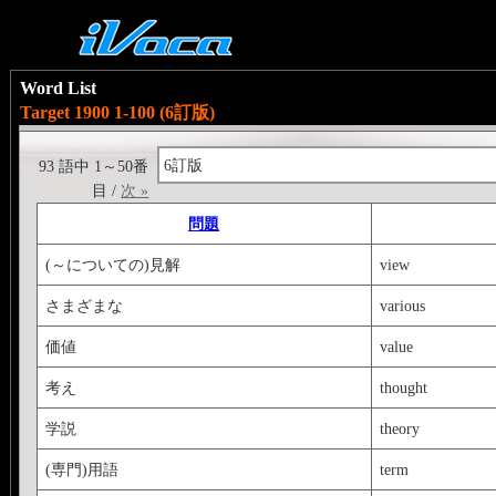
Word List
Target 1900 1-100 (6訂版)
6訂版
93 語中 1～50番
目 /
次 »
問題
(～についての)見解
view
さまざまな
various
価値
value
考え
thought
学説
theory
(専門)用語
term