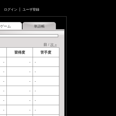
ログイン
ユーザ登録
ゲーム
単語帳
目 /
次 »
習得度
苦手度
-
-
-
-
-
-
-
-
-
-
-
-
-
-
-
-
-
-