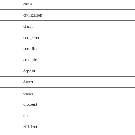
carve
civilization
claim
composer
contribute
credible
deposit
desert
desire
discount
due
efficient