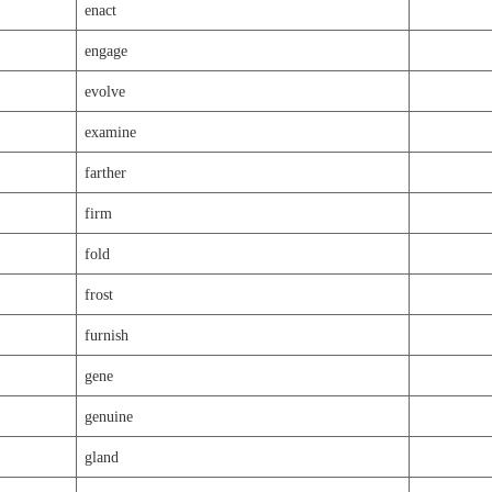
enact
engage
evolve
examine
farther
firm
fold
frost
furnish
gene
genuine
gland