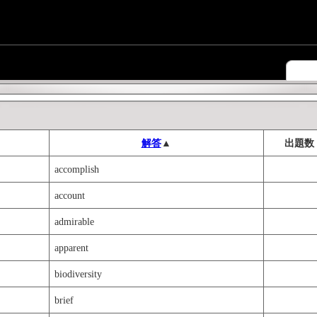
解答
▲
出題数
accomplish
account
admirable
apparent
biodiversity
brief