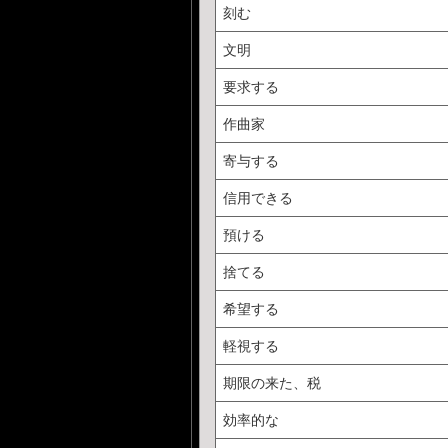
刻む
文明
要求する
作曲家
寄与する
信用できる
預ける
捨てる
希望する
軽視する
期限の来た、税
効率的な