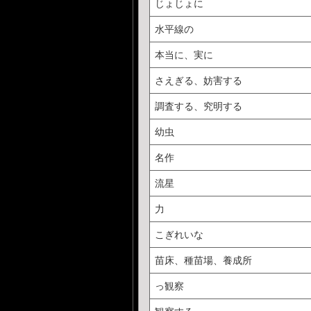
じょじょに
水平線の
本当に、実に
さえぎる、妨害する
調査する、究明する
幼虫
名作
流星
力
こぎれいな
苗床、種苗場、養成所
っ観察