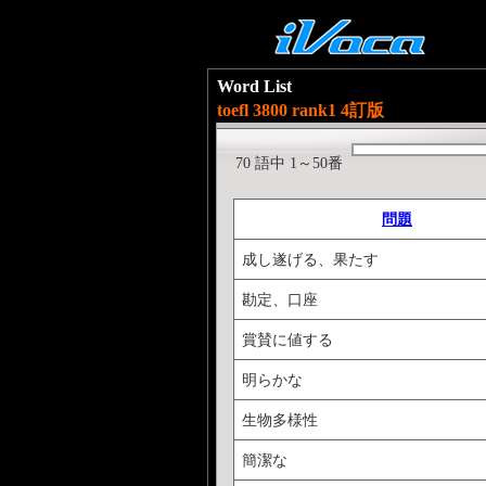
Word List
toefl 3800 rank1 4訂版
70 語中 1～50番
問題
成し遂げる、果たす
勘定、口座
賞賛に値する
明らかな
生物多様性
簡潔な