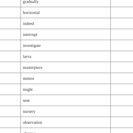
gradually
horizontal
indeed
interrupt
investigate
larva
masterpiece
meteor
might
neat
nursery
observation