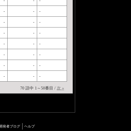
-
-
-
-
-
-
-
-
-
-
-
-
-
-
-
-
-
-
-
-
-
-
-
-
70 語中 1～50番目 /
次 »
開発者ブログ
ヘルプ