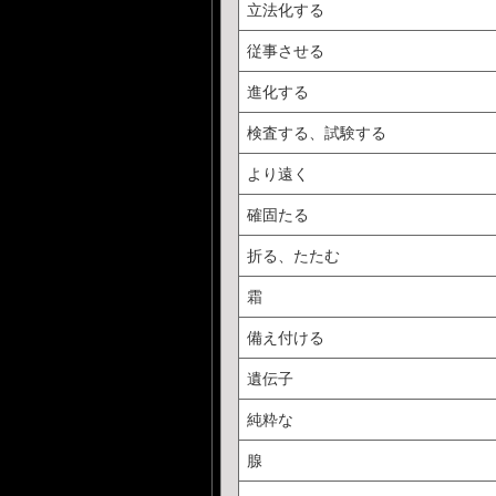
立法化する
従事させる
進化する
検査する、試験する
より遠く
確固たる
折る、たたむ
霜
備え付ける
遺伝子
純粋な
腺