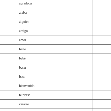
agradecer
alabar
alguien
amigo
amor
baile
bebé
besar
beso
bienvenido
burlarse
casarse