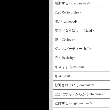
感謝する<to appreciate>
ほめる<to praise>
誰か<somebody>
友達（女性は-a）<friend>
愛、恋<love>
ダンスパーティー<ball>
赤ん坊<baby>
キスをする<to kiss>
キス<kiss>
歓迎されている<welcome>
ばかにする、からかう<to tease>
結婚する<to get married>