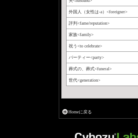
夫<husband>
外国人（女性は-a）<foreigner>
評判<fame/reputation>
家族<family>
祝う<to celebrate>
パーティー<party>
葬式の、葬式<funeral>
世代<generation>
Homeに戻る