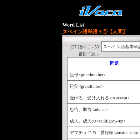
Word List
スペイン語単語３①【人間】
スペイン語基本単
127 語中 1～50
番目 /
次 »
問題
祖母<grandmother>
祖父<grandfather>
受ける、受け入れる<to accept>
忠告、助言<advice>
成人、成人の<adult/grow-up>
アマチュアの、愛好家<amateur/fan>