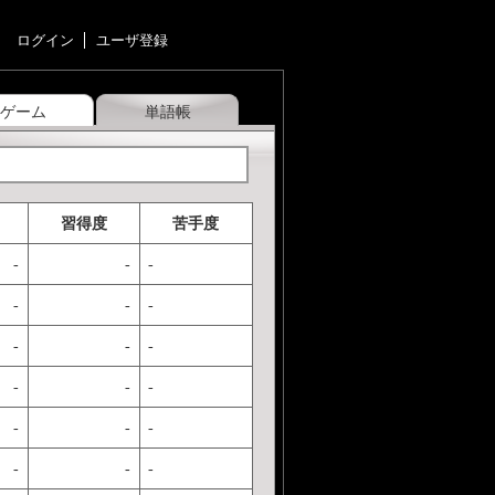
ログイン
ユーザ登録
ゲーム
単語帳
習得度
苦手度
-
-
-
-
-
-
-
-
-
-
-
-
-
-
-
-
-
-