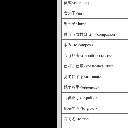
儀式<ceremony>
女の子<girl>
男の子<boy>
仲間（女性は-a）<companion>
争う<to compete>
会う約束<commitment/date>
信頼、信用<confidence/trust>
あてにする<to count>
競争相手<opponent>
礼儀正しい<polite>
成長する<to grow>
育てる<to rise>