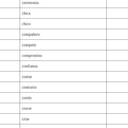
ceremonia
chica
chico
compañero
competir
compromiso
confianza
contar
contrario
cortés
crecer
criar