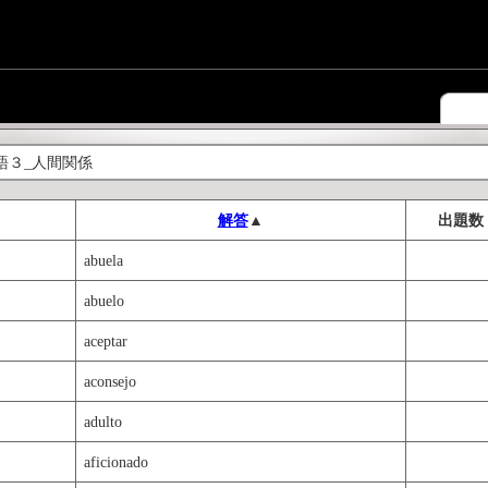
語３_人間関係
解答
▲
出題数
abuela
abuelo
aceptar
aconsejo
adulto
aficionado