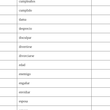
cumpleaños
cumplido
dama
desprecio
disculpar
divertirse
divorciarse
edad
enemigo
engañar
envidiar
esposa