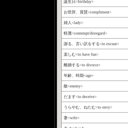
誕生日<birthday>
お世辞、賞賛<compliment>
婦人<lady>
軽蔑<contempt/disregard>
謝る、言い訳をする<to excuse>
楽しむ<to have fun>
離婚する<to divorce>
年齢、時期<age>
敵<enemy>
だます<to deceive>
うらやむ、ねたむ<to envy>
妻<wife>