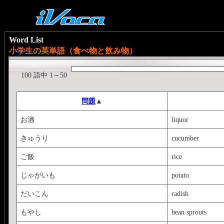
Word List
小学生の英単語（食べ物と飲み物）
100 語中 1～50
問題
▲
お酒
liquor
きゅうり
cucumber
ご飯
rice
じゃがいも
potato
だいこん
radish
もやし
bean sprouts