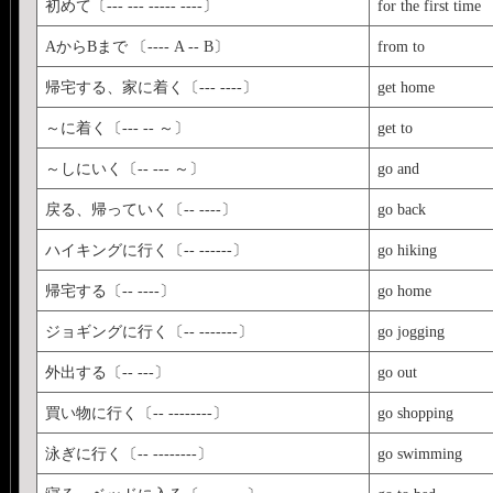
初めて〔--- --- ----- ----〕
for the first time
AからBまで 〔---- A -- B〕
from to
帰宅する、家に着く〔--- ----〕
get home
～に着く〔--- -- ～〕
get to
～しにいく〔-- --- ～〕
go and
戻る、帰っていく〔-- ----〕
go back
ハイキングに行く〔-- ------〕
go hiking
帰宅する〔-- ----〕
go home
ジョギングに行く〔-- -------〕
go jogging
外出する〔-- ---〕
go out
買い物に行く〔-- --------〕
go shopping
泳ぎに行く〔-- --------〕
go swimming