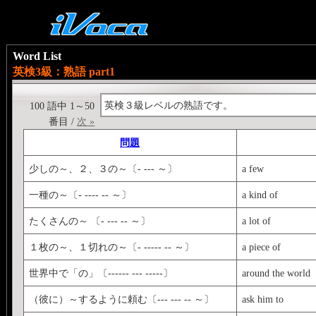
Word List
英検3級：熟語 part1
英検３級レベルの熟語です。
100 語中 1～50
番目 /
次 »
問題
少しの～、２、３の～〔- --- ～〕
a few
一種の～〔- ---- -- ～〕
a kind of
たくさんの～ 〔- --- -- ～〕
a lot of
１枚の～、１切れの～〔- ----- -- ～〕
a piece of
世界中で「の」〔------ --- -----〕
around the world
（彼に）～するように頼む〔--- --- -- ～〕
ask him to