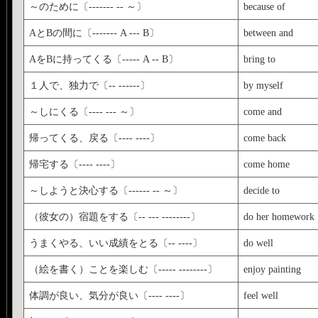
～のために〔------- -- ～〕
because of
AとBの間に〔------- A --- B〕
between and
AをBに持ってくる〔----- A -- B〕
bring to
１人で、独力で〔-- ------〕
by myself
～しにくる〔---- --- ～〕
come and
帰ってくる、戻る〔---- ----〕
come back
帰宅する〔---- ----〕
come home
～しようと決心する〔------ -- ～〕
decide to
（彼女の）宿題をする〔-- --- --------〕
do her homework
うまくやる、いい成績をとる〔-- ----〕
do well
（絵を書く）ことを楽しむ〔----- --------〕
enjoy painting
体調が良い、気分が良い〔---- ----〕
feel well