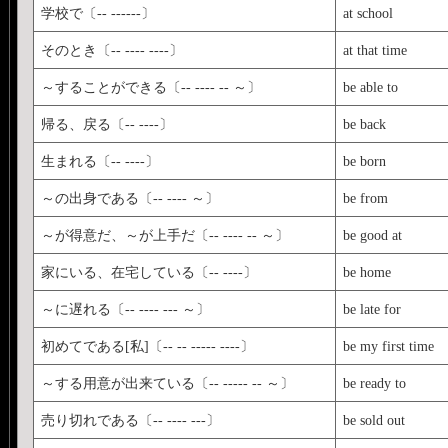
学校で〔-- ------〕
at school
そのとき〔-- ---- ----〕
at that time
～することができる〔-- ---- -- ～〕
be able to
帰る、戻る〔-- ----〕
be back
生まれる〔-- ----〕
be born
～の出身である〔-- ---- ～〕
be from
～が得意だ、～が上手だ〔-- ---- -- ～〕
be good at
家にいる、在宅している〔-- ----〕
be home
～に遅れる〔-- ---- --- ～〕
be late for
初めてである[私]〔-- -- ----- ----〕
be my first time
～する用意が出来ている〔-- ----- -- ～〕
be ready to
売り切れである〔-- ---- ---〕
be sold out