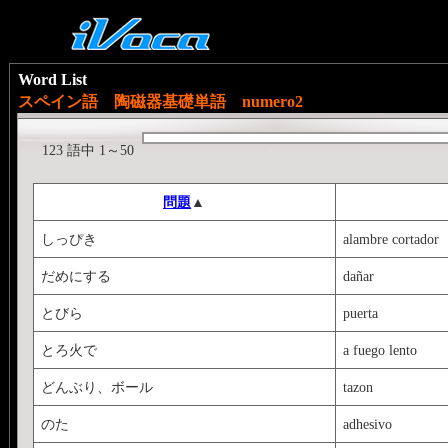
Word List
スペイン語 陶磁器基礎単語 numero2
123 語中 1～50
問題
▲
しっぴき
alambre cortador
だめにする
dañar
とびら
puerta
とろ火で
a fuego lento
どんぶり、ボール
tazon
のた
adhesivo