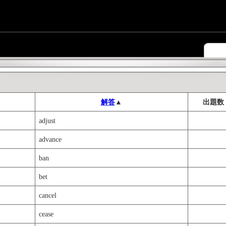
解答
▲
出題数
adjust
advance
ban
bet
cancel
cease