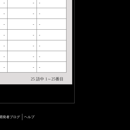
-
-
-
-
-
-
-
-
-
-
-
-
-
-
-
-
-
-
-
-
-
25 語中 1～25番目
開発者ブログ
ヘルプ