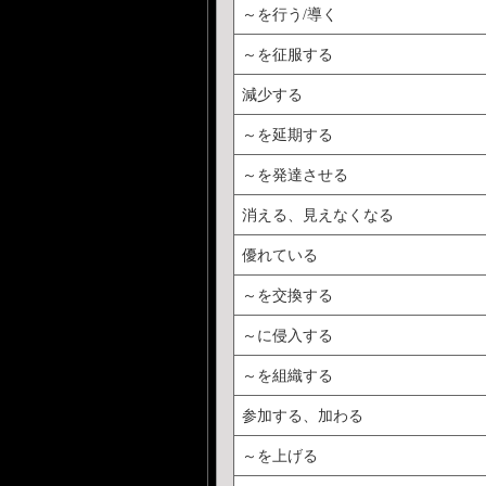
～を行う/導く
～を征服する
減少する
～を延期する
～を発達させる
消える、見えなくなる
優れている
～を交換する
～に侵入する
～を組織する
参加する、加わる
～を上げる