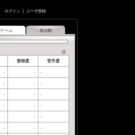
ログイン
ユーザ登録
ゲーム
単語帳
目
習得度
苦手度
-
-
-
-
-
-
-
-
-
-
-
-
-
-
-
-
-
-