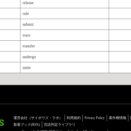
release
rule
submit
trace
transfer
undergo
unite
運営会社（サイボウズ・ラボ）
利用規約
Privacy Policy
著作権情報
新着ブック(RSS)
言語判定ライブラリ