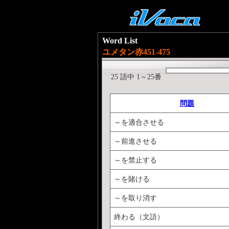
Word List
ユメタン赤451-475
25 語中 1～25番
問題
～を適合させる
～前進させる
～を禁止する
～を賭ける
～を取り消す
終わる（文語）