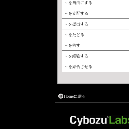
～を自由にする
～を支配する
～を提出する
～をたどる
～を移す
～を経験する
～を結合させる
Homeに戻る