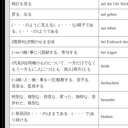
時計を見る
auf die Uhr blic
昇る、出る
auf gehen
(・・・のように見える)、(・・・な)様子であ
aus sehen
る、(・・・の)ようである
[慣用句]夕闇のせまる頃
bei Einbruch de
[+zu+3格<事に>]貢献する、寄与する
bei tragen
[代名詞](同種のものについて、一方だけでなく
beide
もう一方も)二人[二つ]とも、両人[両方]とも
[+4格<人・物・事を>/文]観察する、見守る、
beobachten
見張る、監視する
特別な、個別な、得意な、変った、独特な、並
besonder
外れた、格別な
[+形容詞](・・・の)ままである、(・・・で)あ
bleiben
り続ける