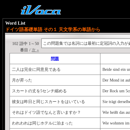
Word List
ドイツ語基礎単語 その１ 天文学系の単語から
この問題集では名詞には最初に定冠詞の入力が
102 語中 1～50
番目 /
次 »
問題
二人は完全に同意見である
Beide sind ein 
月が昇った
Der Mond ist au
スカートの丈を5センチ縮める
Der Rock um 5c
彼女は昨日と同じスカートをはいている
Sie trägt dersel
それはドイツ語でなんと言いますか？
Wie heißt das au
われわれは同じホテルに泊まった
Wie wohnten im 