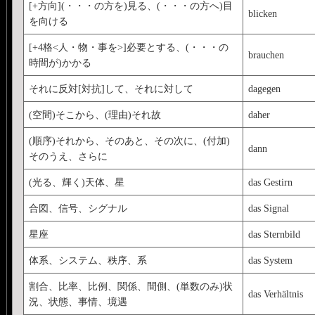
[+方向](・・・の方を)見る、(・・・の方へ)目
blicken
を向ける
[+4格<人・物・事を>]必要とする、(・・・の
brauchen
時間が)かかる
それに反対[対抗]して、それに対して
dagegen
(空間)そこから、(理由)それ故
daher
(順序)それから、そのあと、その次に、(付加)
dann
そのうえ、さらに
(光る、輝く)天体、星
das Gestirn
合図、信号、シグナル
das Signal
星座
das Sternbild
体系、システム、秩序、系
das System
割合、比率、比例、関係、間側、(単数のみ)状
das Verhältnis
況、状態、事情、境遇