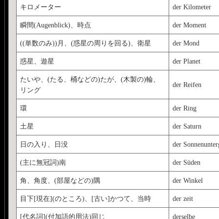
キロメーター
der Kilometer
瞬間(Augenblick)、時点
der Moment
((単数のみ))月、(惑星の周りを回る)、衛星
der Mond
惑星、遊星
der Planet
たいや、(たる、桶などの)たが、(木製の)輪、
der Reifen
リング
環
der Ring
土星
der Saturn
日の入り、日没
der Sonnenunter
(主に無冠詞)南
der Süden
角、角度、(部屋などの)隅
der Winkel
目下[現在](のところ)、[古い]かつて、当時
der zeit
[代名詞](付加語的用法)同じ
derselbe