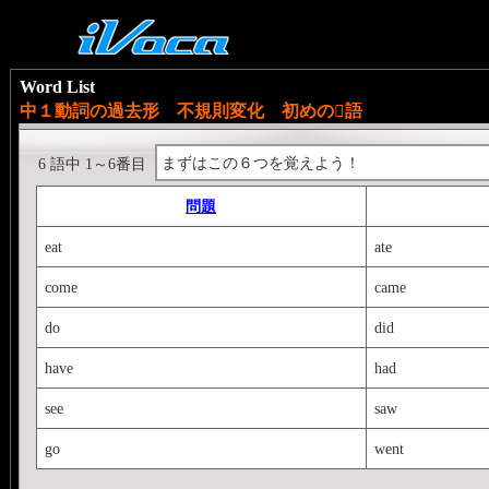
Word List
中１動詞の過去形 不規則変化 初めの語
まずはこの６つを覚えよう！
6 語中 1～6番目
問題
eat
ate
come
came
do
did
have
had
see
saw
go
went