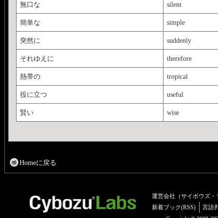
無口な
silent
簡単な
simple
突然に
suddenly
それゆえに
therefore
熱帯の
tropical
役に立つ
useful
賢い
wise
Homeに戻る
運営会社（サイボウズ・
新着ブック(RSS)
言語