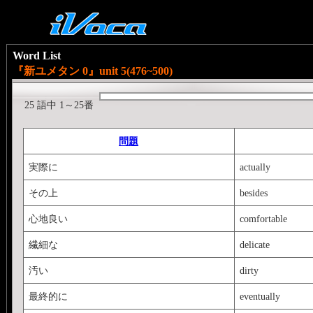
Word List
『新ユメタン 0』unit 5(476~500)
25 語中 1～25番
問題
実際に
actually
その上
besides
心地良い
comfortable
繊細な
delicate
汚い
dirty
最終的に
eventually