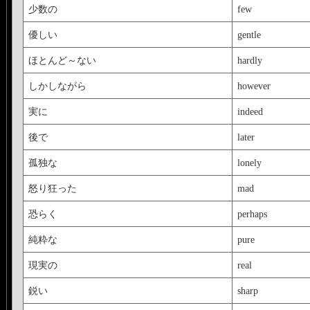
少数の
few
優しい
gentle
ほとんど～ない
hardly
しかしながら
however
実に
indeed
後で
later
孤独な
lonely
怒り狂った
mad
恐らく
perhaps
純粋な
pure
現実の
real
鋭い
sharp