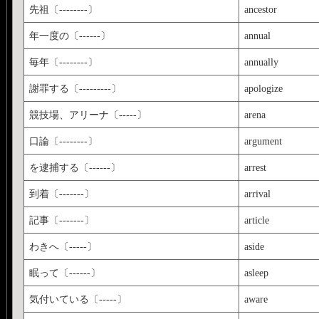
先祖〔--------〕
ancestor
年一度の〔------〕
annual
毎年〔--------〕
annually
謝罪する〔---------〕
apologize
競技場、アリーナ〔-----〕
arena
口論〔--------〕
argument
を逮捕する〔------〕
arrest
到着〔-------〕
arrival
記事〔-------〕
article
わきへ〔-----〕
aside
眠って〔------〕
asleep
気付いている〔-----〕
aware