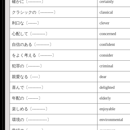
確かに〔---------〕
certainly
クラシックの〔---------〕
classical
利口な〔------〕
clever
心配して〔---------〕
concerned
自信のある〔---------〕
confident
をよく考える〔--------〕
consider
犯罪の〔--------〕
criminal
親愛なる〔----〕
dear
喜んで〔---------〕
delighted
年配の〔-------〕
elderly
楽しめる〔---------〕
enjoyable
環境の〔-------------〕
environmental