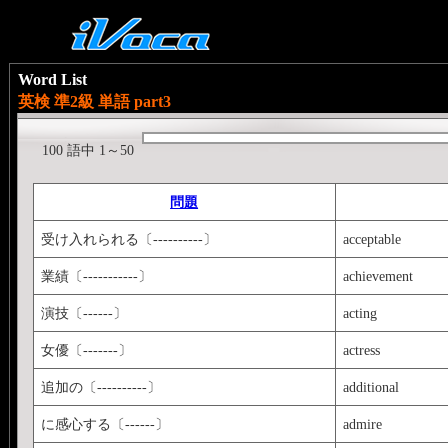
Word List
英検 準2級 単語 part3
100 語中 1～50
問題
受け入れられる〔----------〕
acceptable
業績〔-----------〕
achievement
演技〔------〕
acting
女優〔-------〕
actress
追加の〔----------〕
additional
に感心する〔------〕
admire