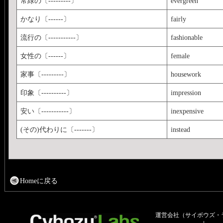
常緑の〔---------〕
evergreen
かなり〔------〕
fairly
流行の〔-----------〕
fashionable
女性の〔------〕
female
家事〔---------〕
housework
印象〔----------〕
impression
安い〔-----------〕
inexpensive
(その)代わりに〔-------〕
instead
Homeに戻る
運営会社（サイボウズ・