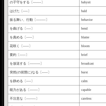
の子守をする〔-------〕
babysit
はげた〔----〕
bald
振る舞い、行動〔--------〕
behavior
を曲げる〔----〕
bend
を責める〔-----〕
blame
花咲く〔-----〕
bloom
要約〔-----〕
brief
を放送する〔---------〕
broadcast
突然(の状態に)なる〔-----〕
burst
を静める〔----〕
calm
能力がある〔-------〕
capable
不注意な〔--------〕
careless