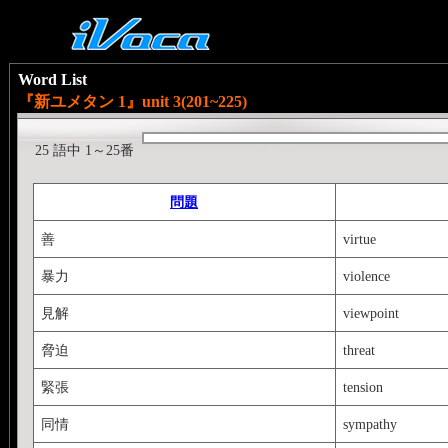
Word List
『新ユメタン 1』unit 3(201~225)
25 語中 1～25番
問題
善
virtue
暴力
violence
見解
viewpoint
脅迫
threat
緊張
tension
同情
sympathy