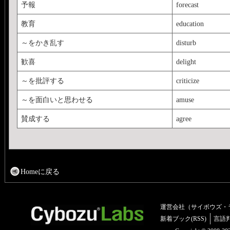
予報
forecast
教育
education
～をかき乱す
disturb
歓喜
delight
～を批評する
criticize
～を面白いと思わせる
amuse
賛成する
agree
Homeに戻る
運営会社（サイボウズ・
新着ブック(RSS)
言語