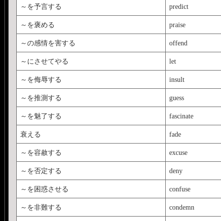
～を予言する
predict
～を褒める
praise
～の感情を害する
offend
～にさせてやる
let
～を侮辱する
insult
～を推測する
guess
～を魅了する
fascinate
衰える
fade
～を容赦する
excuse
～を否定する
deny
～を困惑させる
confuse
～を非難する
condemn