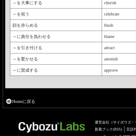
～を大事にする
cherish
～を祝う
celebrate
顔を赤らめる
blush
～に責任を負わせる
blame
～を引き付ける
attract
～を驚かせる
astonish
～に賛成する
approve
Homeに戻る
運営会社（サイボウズ・
新着ブック(RSS)
言語