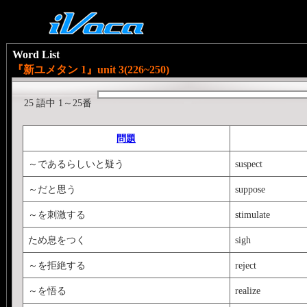
Word List
『新ユメタン 1』unit 3(226~250)
25 語中 1～25番
問題
～であるらしいと疑う
suspect
～だと思う
suppose
～を刺激する
stimulate
ため息をつく
sigh
～を拒絶する
reject
～を悟る
realize