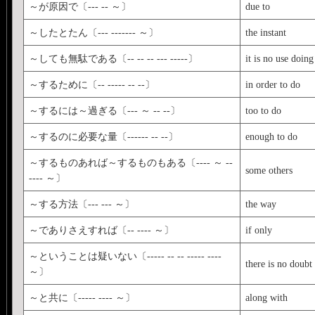
～が原因で〔--- -- ～〕
due to
～したとたん〔--- ------- ～〕
the instant
～しても無駄である〔-- -- -- --- -----〕
it is no use doing
～するために〔-- ----- -- --〕
in order to do
～するには～過ぎる〔--- ～ -- --〕
too to do
～するのに必要な量〔------ -- --〕
enough to do
～するものあれば～するものもある〔---- ～ --
some others
---- ～〕
～する方法〔--- --- ～〕
the way
～でありさえすれば〔-- ---- ～〕
if only
～ということは疑いない〔----- -- -- ----- ----
there is no doubt 
～〕
～と共に〔----- ---- ～〕
along with