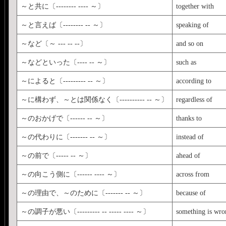
～と共に〔-------- ---- ～〕
together with
～と言えば〔-------- -- ～〕
speaking of
～など〔～ --- -- --〕
and so on
～などといった〔---- -- ～〕
such as
～によると〔--------- -- ～〕
according to
～に構わず、～とは関係なく〔---------- -- ～〕
regardless of
～のおかげで〔------ -- ～〕
thanks to
～の代わりに〔------- -- ～〕
instead of
～の前で〔----- -- ～〕
ahead of
～の向こう側に〔------ ---- ～〕
across from
～の理由で、～のために〔------- -- ～〕
because of
～の調子が悪い〔--------- -- ----- ---- ～〕
something is wro