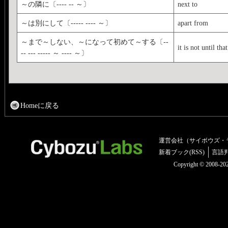
～の隣に〔---- -- ～〕
next to
～は別にして〔----- ---- ～〕
apart from
～まで～しない、～になって初めて～する〔--
it is not until that
-- --- ----- ～ ---- ～〕
Homeに戻る
運営会社（サイボウズ・
新着ブック(RSS)
言語
Copyright © 2008-2025