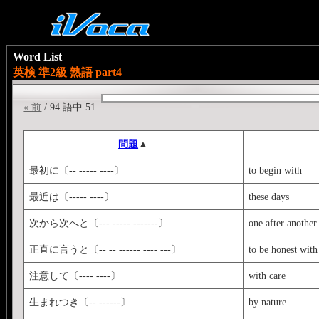
Word List
英検 準2級 熟語 part4
« 前
/ 94 語中 51
問題
▲
最初に〔-- ----- ----〕
to begin with
最近は〔----- ----〕
these days
次から次へと〔--- ----- -------〕
one after another
正直に言うと〔-- -- ------ ---- ---〕
to be honest with
注意して〔---- ----〕
with care
生まれつき〔-- ------〕
by nature