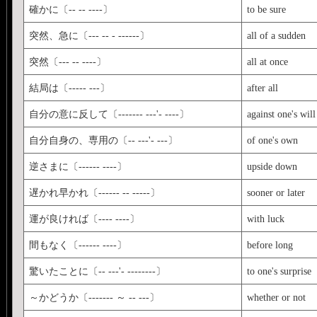
確かに〔-- -- ----〕
to be sure
突然、急に〔--- -- - ------〕
all of a sudden
突然〔--- -- ----〕
all at once
結局は〔----- ---〕
after all
自分の意に反して〔------- ---'- ----〕
against one's will
自分自身の、専用の〔-- ---'- ---〕
of one's own
逆さまに〔------ ----〕
upside down
遅かれ早かれ〔------ -- -----〕
sooner or later
運が良ければ〔---- ----〕
with luck
間もなく〔------ ----〕
before long
驚いたことに〔-- ---'- --------〕
to one's surprise
～かどうか〔------- ～ -- ---〕
whether or not