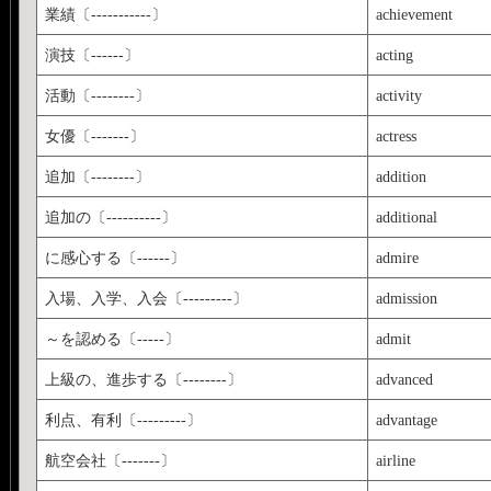
業績〔-----------〕
achievement
演技〔------〕
acting
活動〔--------〕
activity
女優〔-------〕
actress
追加〔--------〕
addition
追加の〔----------〕
additional
に感心する〔------〕
admire
入場、入学、入会〔---------〕
admission
～を認める〔-----〕
admit
上級の、進歩する〔--------〕
advanced
利点、有利〔---------〕
advantage
航空会社〔-------〕
airline