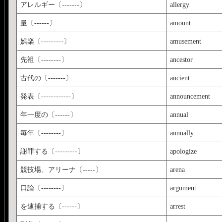
アレルギー〔-------〕
allergy
量〔------〕
amount
娯楽〔---------〕
amusement
先祖〔--------〕
ancestor
古代の〔-------〕
ancient
発表〔------------〕
announcement
年一度の〔------〕
annual
毎年〔--------〕
annually
謝罪する〔---------〕
apologize
競技場、アリーナ〔-----〕
arena
口論〔--------〕
argument
を逮捕する〔------〕
arrest