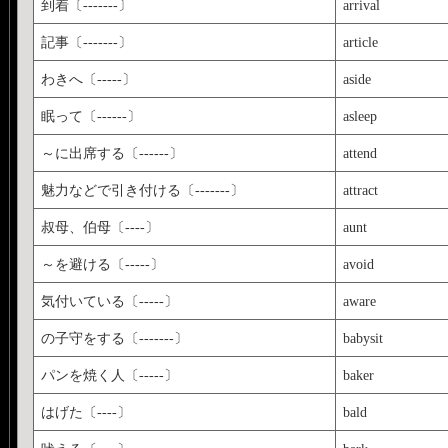
到着〔-------〕
arrival
記事〔-------〕
article
わきへ〔-----〕
aside
眠って〔------〕
asleep
～に出席する〔------〕
attend
魅力などで引き付ける〔-------〕
attract
叔母、伯母〔----〕
aunt
～を避ける〔-----〕
avoid
気付いている〔-----〕
aware
の子守をする〔-------〕
babysit
パンを焼く人〔-----〕
baker
はげた〔----〕
bald