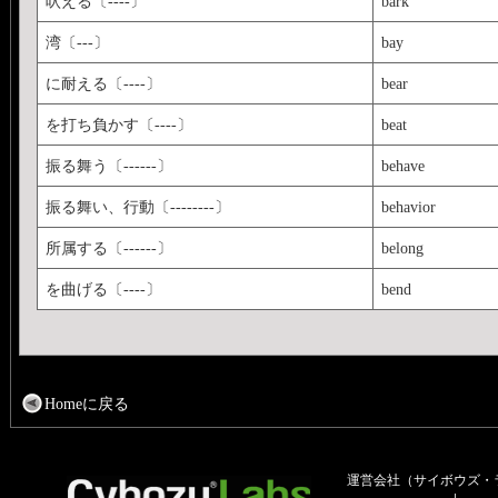
吠える〔----〕
bark
湾〔---〕
bay
に耐える〔----〕
bear
を打ち負かす〔----〕
beat
振る舞う〔------〕
behave
振る舞い、行動〔--------〕
behavior
所属する〔------〕
belong
を曲げる〔----〕
bend
Homeに戻る
運営会社（サイボウズ・