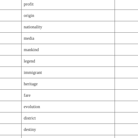
profit
origin
nationality
media
mankind
legend
immigrant
heritage
fare
evolution
district
destiny