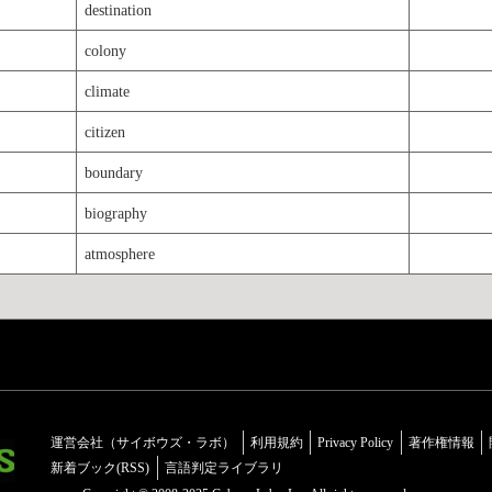
destination
colony
climate
citizen
boundary
biography
atmosphere
運営会社（サイボウズ・ラボ）
利用規約
Privacy Policy
著作権情報
新着ブック(RSS)
言語判定ライブラリ