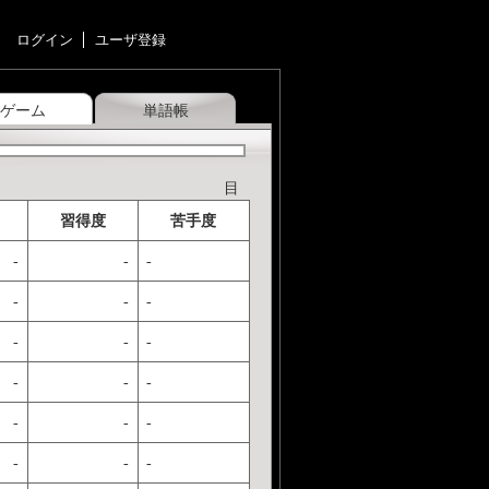
ログイン
ユーザ登録
ゲーム
単語帳
目
習得度
苦手度
-
-
-
-
-
-
-
-
-
-
-
-
-
-
-
-
-
-