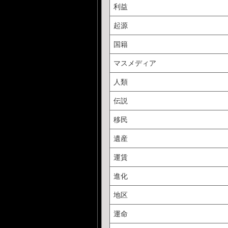
利益
起源
国籍
マスメディア
人類
伝説
移民
遺産
運賃
進化
地区
運命