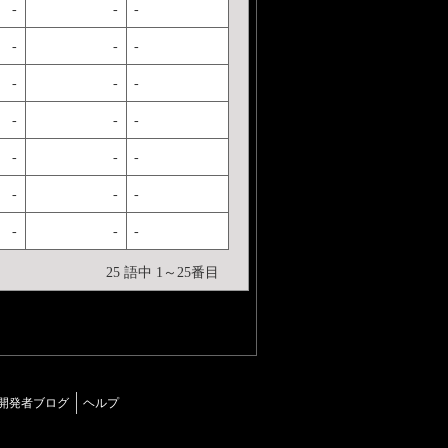
-
-
-
-
-
-
-
-
-
-
-
-
-
-
-
-
-
-
-
-
-
25 語中 1～25番目
開発者ブログ
ヘルプ