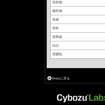
目的地
植民地
気候
市民
境界線
伝記
雰囲気
Homeに戻る