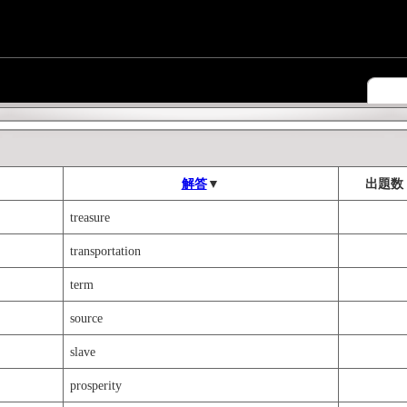
解答
▼
出題数
treasure
transportation
term
source
slave
prosperity