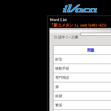
Word List
『新ユメタン 1』unit 5(401~425)
25 語中 1～25番
問題
財宝
移動手段
専門用語
源
奴隷
繁栄