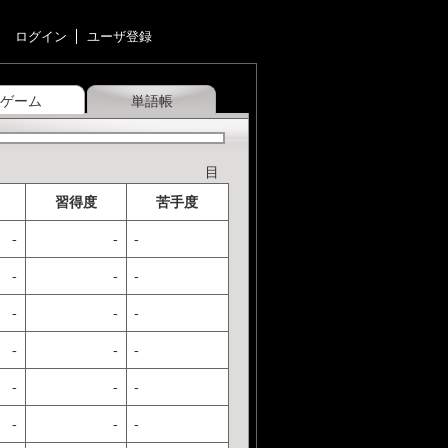
ログイン
ユーザ登録
ゲーム
単語帳
目
習得度
苦手度
-
-
-
-
-
-
-
-
-
-
-
-
-
-
-
-
-
-