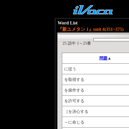
Word List
『新ユメタン 1』unit 4(351~375)
25 語中 1～25番
問題
▲
に従う
を取得する
を操作する
を許可する
［を決心する
～に命じる