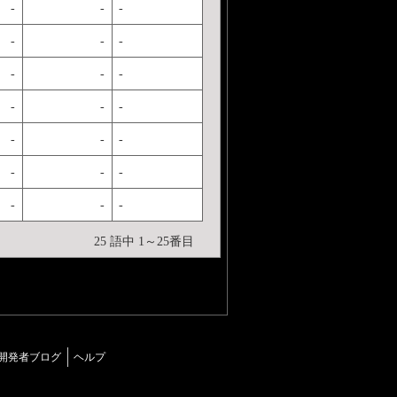
-
-
-
-
-
-
-
-
-
-
-
-
-
-
-
-
-
-
-
-
-
25 語中 1～25番目
開発者ブログ
ヘルプ