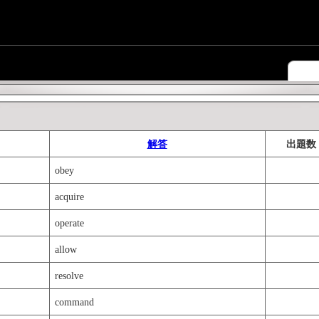
解答
出題数
obey
acquire
operate
allow
resolve
command