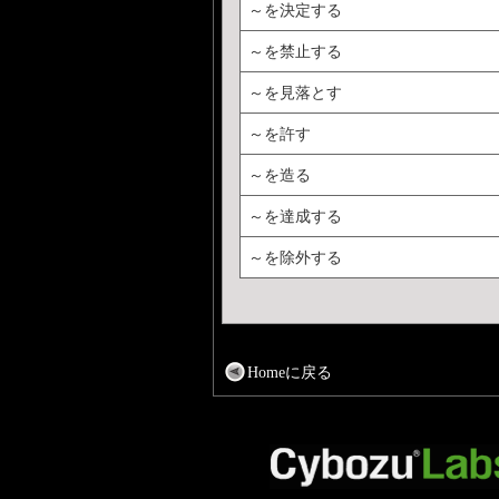
～を決定する
～を禁止する
～を見落とす
～を許す
～を造る
～を達成する
～を除外する
Homeに戻る