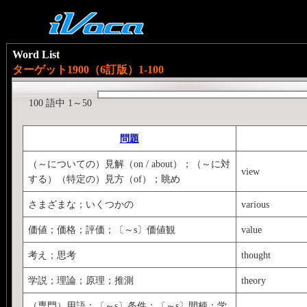
Word List
ターゲット1900（6訂版）1-100
100 語中 1～50
問題
（～についての）見解（on / about）；（～に対
view
する）（特定の）見方（of）；眺め
さまざまな；いくつかの
various
価値；価格；評価；〔～s〕価値観
value
考え；思考
thought
学説；理論；原理；推測
theory
（専門）用語；〔～s〕条件；〔～s〕間柄；学