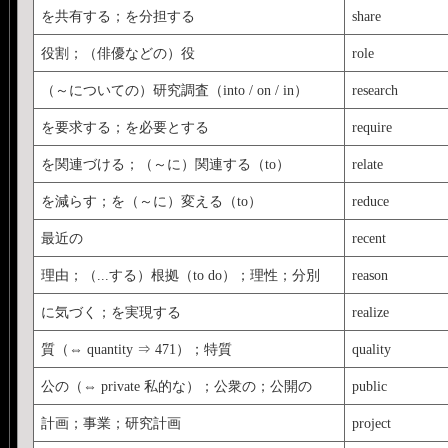
を共有する；を分担する
share
役割；（俳優などの）役
role
（～についての）研究調査（into / on / in）
research
を要求する；を必要とする
require
を関連づける；（～に）関連する（to）
relate
を減らす；を（～に）変える（to）
reduce
最近の
recent
理由；（...する）根拠（to do）；理性；分別
reason
に気づく；を実現する
realize
質（⇔ quantity ⇒ 471）；特質
quality
公の（⇔ private 私的な）；公衆の；公開の
public
計画；事業；研究計画
project