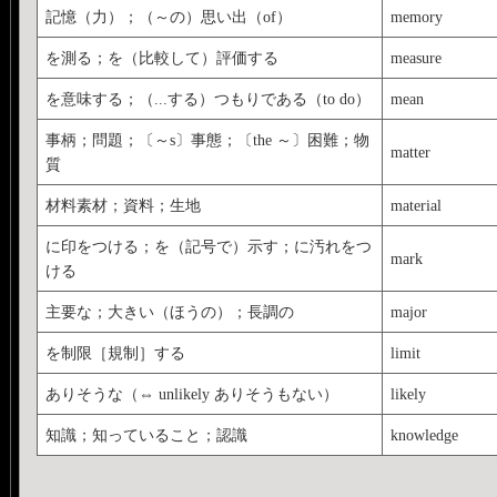
記憶（力）；（～の）思い出（of）
memory
を測る；を（比較して）評価する
measure
を意味する；（...する）つもりである（to do）
mean
事柄；問題；〔～s〕事態；〔the ～〕困難；物
matter
質
材料素材；資料；生地
material
に印をつける；を（記号で）示す；に汚れをつ
mark
ける
主要な；大きい（ほうの）；長調の
major
を制限［規制］する
limit
ありそうな（⇔ unlikely ありそうもない）
likely
知識；知っていること；認識
knowledge