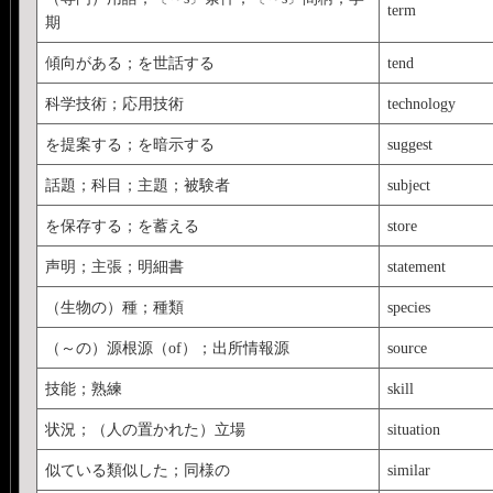
term
期
傾向がある；を世話する
tend
科学技術；応用技術
technology
を提案する；を暗示する
suggest
話題；科目；主題；被験者
subject
を保存する；を蓄える
store
声明；主張；明細書
statement
（生物の）種；種類
species
（～の）源根源（of）；出所情報源
source
技能；熟練
skill
状況；（人の置かれた）立場
situation
似ている類似した；同様の
similar