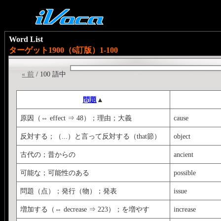
Word List
ターゲット1900（6訂版）1-100
« 前
/ 100 語中
問題
▲
原因（⇔ effect ⇒ 48）；理由；大義
cause
反対する；（...）と言って反対する（that節）
object
古代の；昔からの
ancient
可能な；可能性のある
possible
問題（点）；発行（物）；発表
issue
増加する（⇔ decrease ⇒ 223）；を増やす
increase