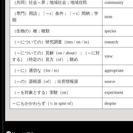
（共同）社会～界；地域社会；地域住民
community
（専門）用語；〔～s〕条件；〔～s〕間柄；学
term
期
（生物の）種；種類
species
（～についての）研究調査（into / on / in）
research
（～についての）見解（on / about）；（～に対
view
する）（特定の）見方（of）；眺め
（～に）適切な（for / to）
appropriate
（～の）源根源（of）；出所情報源
source
（～を対象とする）実験（on）
experiment
～にもかかわらず（≒ in spite of）
despite