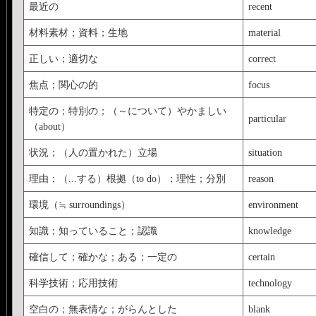
最近の
recent
材料素材；資料；生地
material
正しい；適切な
correct
焦点；関心の的
focus
特定の；特別の；（～について）やかましい
particular
（about）
状況；（人の置かれた）立場
situation
理由；（...する）根拠（to do）；理性；分別
reason
環境（≒ surroundings）
environment
知識；知っていること；認識
knowledge
確信して；確かな；ある；一定の
certain
科学技術；応用技術
technology
空白の；無表情な；がらんとした
blank