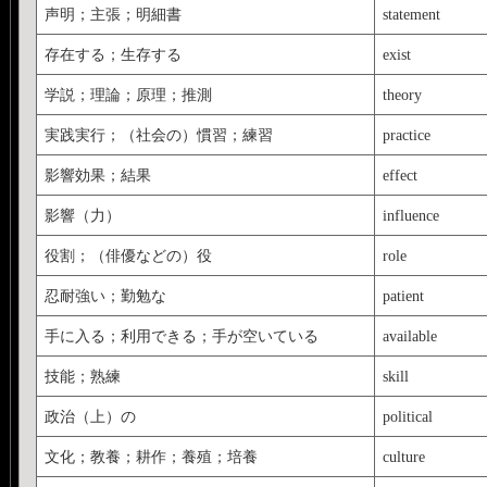
声明；主張；明細書
statement
存在する；生存する
exist
学説；理論；原理；推測
theory
実践実行；（社会の）慣習；練習
practice
影響効果；結果
effect
影響（力）
influence
役割；（俳優などの）役
role
忍耐強い；勤勉な
patient
手に入る；利用できる；手が空いている
available
技能；熟練
skill
政治（上）の
political
文化；教養；耕作；養殖；培養
culture