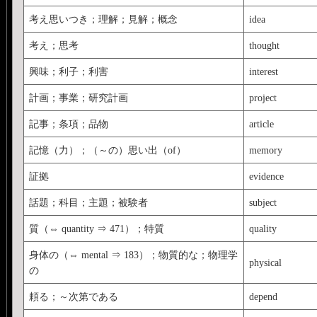
考え思いつき；理解；見解；概念
idea
考え；思考
thought
興味；利子；利害
interest
計画；事業；研究計画
project
記事；条項；品物
article
記憶（力）；（～の）思い出（of）
memory
証拠
evidence
話題；科目；主題；被験者
subject
質（⇔ quantity ⇒ 471）；特質
quality
身体の（⇔ mental ⇒ 183）；物質的な；物理学
physical
の
頼る；～次第である
depend