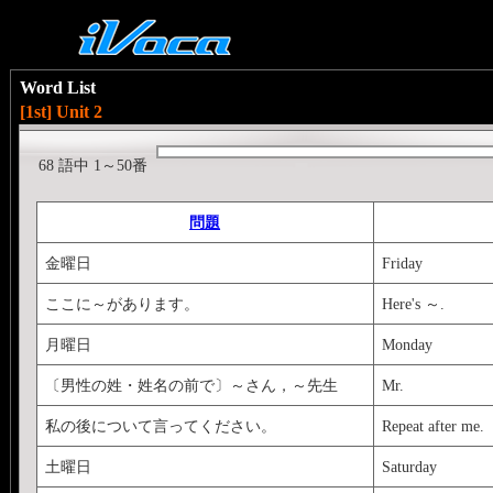
Word List
[1st] Unit 2
68 語中 1～50番
問題
金曜日
Friday
ここに～があります。
Here's ～.
月曜日
Monday
〔男性の姓・姓名の前で〕～さん，～先生
Mr.
私の後について言ってください。
Repeat after me.
土曜日
Saturday