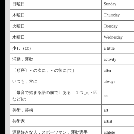
日曜日
Sunday
木曜日
Thursday
火曜日
Tuesday
水曜日
Wednesday
少し（は）
a little
活動，運動
activity
〔順序〕～の次に，～の後に[で]
after
いつも，常に
always
〔母音で始まる語の前で〕ある，１つ[人・匹
an
など]の
美術，芸術
art
芸術家
artist
運動好きな人，スポーツマン，運動選手
athlete