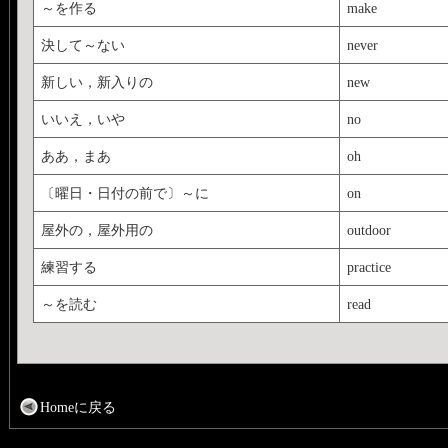
～を作る
make
決して～ない
never
新しい，新入りの
new
いいえ，いや
no
ああ，まあ
oh
〔曜日・日付の前で〕～に
on
屋外の，屋外用の
outdoor
練習する
practice
～を読む
read
Homeに戻る