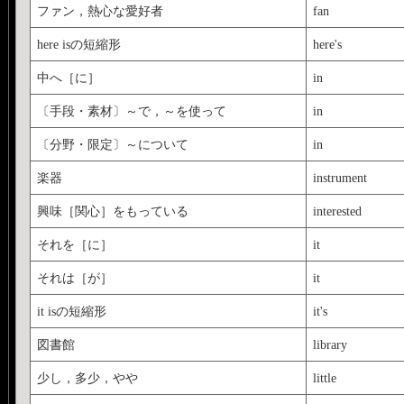
ファン，熱心な愛好者
fan
here isの短縮形
here's
中へ［に］
in
〔手段・素材〕～で，～を使って
in
〔分野・限定〕～について
in
楽器
instrument
興味［関心］をもっている
interested
それを［に］
it
それは［が］
it
it isの短縮形
it's
図書館
library
少し，多少，やや
little