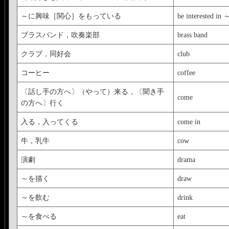
～に興味［関心］をもっている
be interested in 
ブラスバンド，吹奏楽部
brass band
クラブ，同好会
club
コーヒー
coffee
〔話し手の方へ〕（やって）来る，〔聞き手
come
の方へ〕行く
入る，入ってくる
come in
牛，乳牛
cow
演劇
drama
～を描く
draw
～を飲む
drink
～を食べる
eat