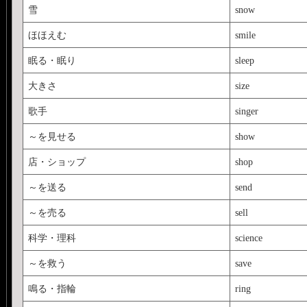
雪
snow
ほほえむ
smile
眠る・眠り
sleep
大きさ
size
歌手
singer
～を見せる
show
店・ショップ
shop
～を送る
send
～を売る
sell
科学・理科
science
～を救う
save
鳴る・指輪
ring