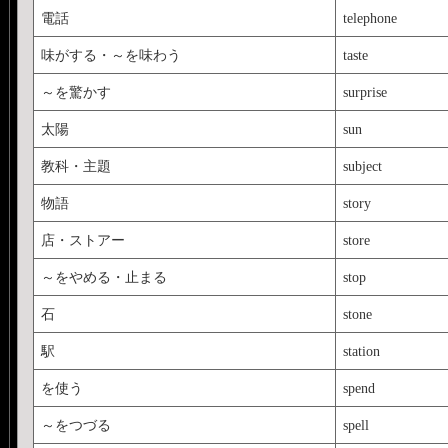
電話
telephone
味がする・～を味わう
taste
～を驚かす
surprise
太陽
sun
教科・主題
subject
物語
story
店・ストアー
store
～をやめる・止まる
stop
石
stone
駅
station
を使う
spend
～をつづる
spell