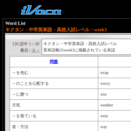
Word List
キクタン・中学英単語・高校入試レベル・week3
キクタン・中学英単語・高校入試レベル
120 語中 1～50
英単語帳のweek3に掲載されている単語
番目 /
次 »
問題
～を包む
wrap
～のことを心配する
worry
～に勝つ
win
天気
weather
～を着ている
wear
道・方法
way