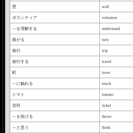
壁
wall
ボランティア
volunteer
～を理解する
understand
曲がる
turn
旅行
trip
旅行する
travel
町
town
～に触れる
touch
トマト
tomato
切符
ticket
～を投げる
throw
～と思う
think