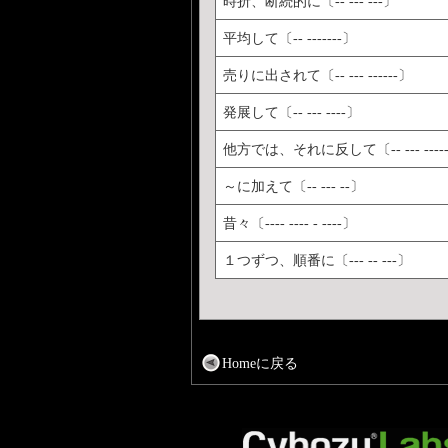
時折、断続的に〔-- --- ---〕
平均して〔-- -------〕
売りに出されて〔-- --- ------〕
発展して〔-- --- ----〕
他方では、それに反して〔-- --- ----- 
～に加えて〔-- --- --〕
昔々〔---- ---- - ----〕
１つずつ、順番に〔--- -- ---〕
Homeに戻る