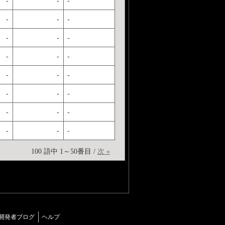
-
-
-
-
-
-
-
-
-
-
-
-
-
-
-
-
-
-
-
-
-
-
-
-
100 語中 1～50番目 /
次 »
開発者ブログ
ヘルプ