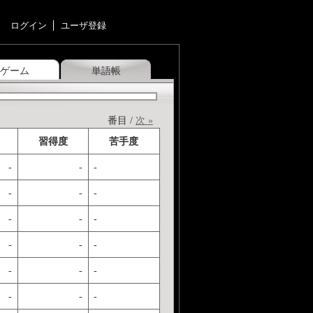
ログイン
ユーザ登録
ゲーム
単語帳
番目 /
次 »
習得度
苦手度
-
-
-
-
-
-
-
-
-
-
-
-
-
-
-
-
-
-