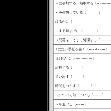
～に参加する、熱中する〔-- -------- 
～を確信している〔-- ---- --〕
はるかに〔-- ---〕
～する時までに〔-- --- ----〕
（問題を）うまく処理する〔---- ---
Aに短い手紙を書く〔---- A - ----〕
1日おきに〔----- ----- ---〕
維持する〔---- --〕
追い出す〔---- ---〕
時間をつぶす〔---- ----〕
～について知っている〔---- --〕
～を並べる〔--- ---〕