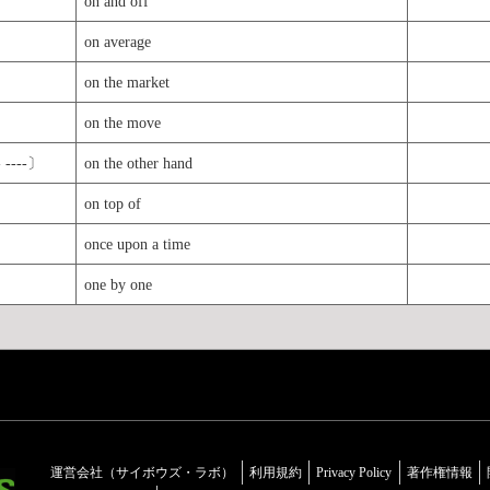
on and off
on average
on the market
on the move
----〕
on the other hand
on top of
once upon a time
one by one
運営会社（サイボウズ・ラボ）
利用規約
Privacy Policy
著作権情報