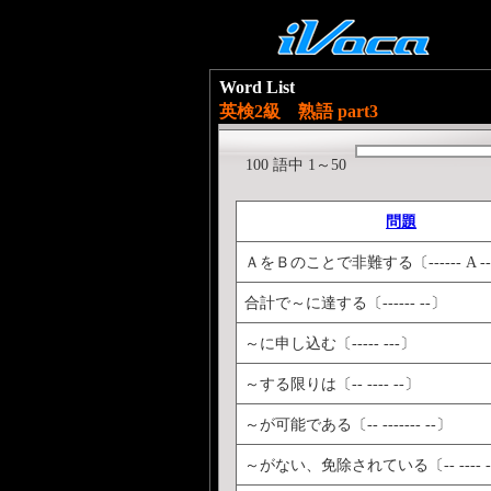
Word List
英検2級 熟語 part3
100 語中 1～50
問題
ＡをＢのことで非難する〔------ A --
合計で～に達する〔------ --〕
～に申し込む〔----- ---〕
～する限りは〔-- ---- --〕
～が可能である〔-- ------- --〕
～がない、免除されている〔-- ---- -