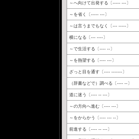
～へ向けて出発する〔----- ---〕
～を省く〔----- ---〕
～は言うまでもなく〔--- -----〕
横になる〔--- ----〕
～で生活する〔---- --〕
～を熱望する〔---- ---〕
ざっと目を通す〔---- -------〕
（辞書などで）調べる〔---- --〕
道に迷う〔---- -- ---〕
～の方向へ進む〔---- ---〕
～をからかう〔---- --- --〕
前進する〔---- -- ---〕