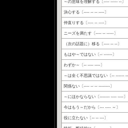
～の意味を理解する〔---- ----- --〕
決心する〔---- -- -- ----〕
仲直りする〔---- -- ----〕
ニーズを満たす〔---- -- -----〕
（次の話題に）移る〔---- -- --〕
もはや～ではない〔-- ------〕
わずか～〔-- ---- ----〕
～は全く不思議ではない〔-- ------ --
関係ない〔---- -- -- --------〕
～にほかならない〔------- ---- ----〕
今はもう～だから〔--- ---- ～〕
役に立たない〔-- -- ---〕