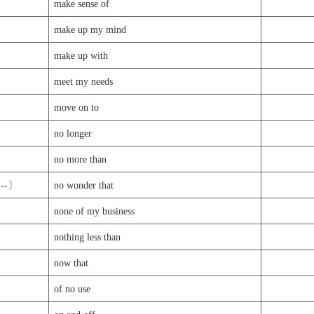
make sense of
make up my mind
make up with
meet my needs
move on to
no longer
no more than
--〕
no wonder that
none of my business
nothing less than
now that
of no use