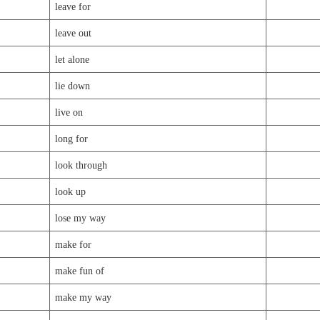
leave for
leave out
let alone
lie down
live on
long for
look through
look up
lose my way
make for
make fun of
make my way