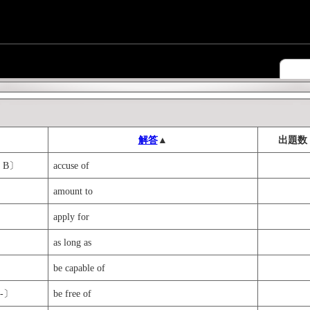
解答
▲
出題数
 B〕
accuse of
amount to
apply for
as long as
be capable of
-〕
be free of