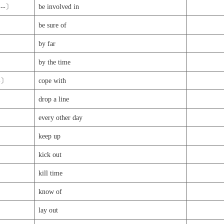
--〕
be involved in
be sure of
by far
by the time
-〕
cope with
drop a line
every other day
keep up
kick out
kill time
know of
lay out