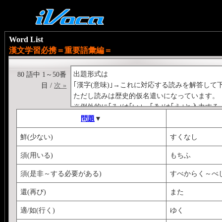
Word List
漢文学習必携＝重要語彙編＝
出題形式は
80 語中 1～50番
｢漢字(意味)｣→これに対応する読みを解答して
目 /
次 »
ただし読みは歴史的仮名遣いになっています。
※例外的に｢ゐ｣は｢い｣、｢ゑ｣は｢え｣と入力する
＜例＞
問題
▼
｢悪(忌み嫌う、嫌がる)｣→にくむ
鮮(少ない)
すくなし
須(用いる)
もちふ
須(是非～する必要がある)
すべからく～べ
還(再び)
また
適/如(行く)
ゆく