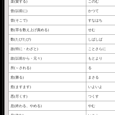
楽(愛する)
このむ
曾(以前に)
かつて
曾(そこで)
すなはち
数(罪を数え上げ責める)
せむ
数(たびたび)
しばしば
故(特に・わざと)
ことさらに
故(以前から・元々)
もとより
所(～される)
る
愈(勝る)
まさる
愈(ますます)
いよいよ
悉(尽くす)
つくす
息(終わる、やめる)
やむ