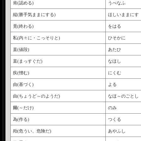
肯(認める)
うべなふ
縦(勝手気ままにする)
ほしいままにす
竟(終わる)
をはる
私(内々に・こっそりと)
ひそかに
直(値段)
あたひ
直(まっすぐだ)
なほし
疾(憎む)
にくむ
由(基づく)
よる
由(ちょうど～のようだ)
なほ～のごとし
爾(～だけ)
のみ
為(作る)
つくる
殆(危うい、危険だ)
あやふし