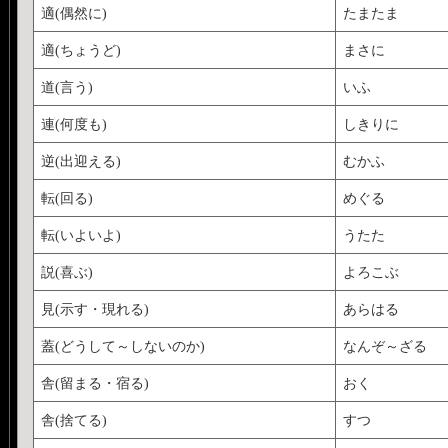
適(偶然に)
たまたま
適(ちょうど)
まさに
道(言う)
いふ
連(何度も)
しきりに
逆(出迎える)
むかふ
転(回る)
めぐる
転(いよいよ)
うたた
説(喜ぶ)
よろこぶ
見(示す・現れる)
あらはる
蓋(どうして～しないのか)
なんぞ～ざる
舎(留まる・宿る)
おく
舎(捨てる)
すつ