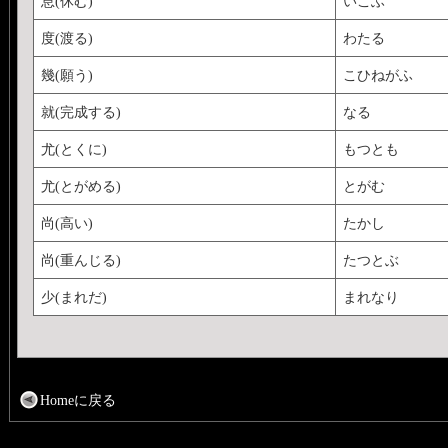
息(休む)
いこふ
度(渡る)
わたる
幾(願う)
こひねがふ
就(完成する)
なる
尤(とくに)
もつとも
尤(とがめる)
とがむ
尚(高い)
たかし
尚(重んじる)
たつとぶ
少(まれだ)
まれなり
Homeに戻る