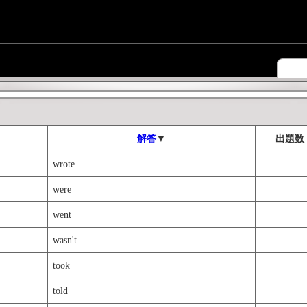
解答
▼
出題数
wrote
were
went
wasn't
took
told