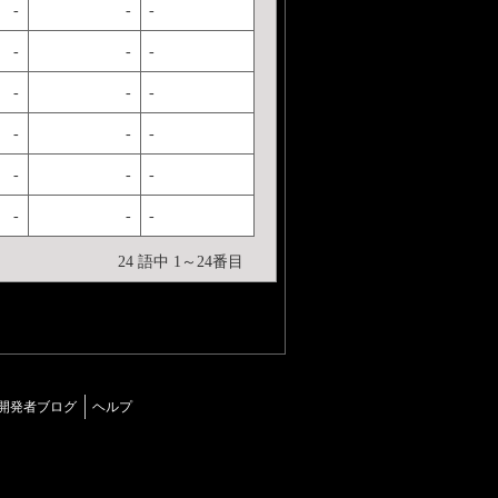
-
-
-
-
-
-
-
-
-
-
-
-
-
-
-
-
-
-
24 語中 1～24番目
開発者ブログ
ヘルプ