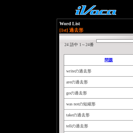
Word List
[1st] 過去形
24 語中 1～24番
問題
writeの過去形
areの過去形
goの過去形
was notの短縮形
takeの過去形
tellの過去形