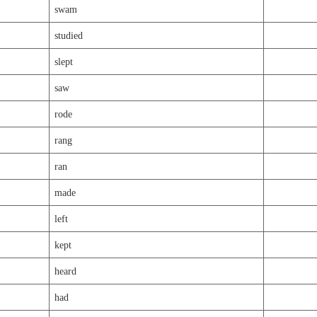
swam
studied
slept
saw
rode
rang
ran
made
left
kept
heard
had