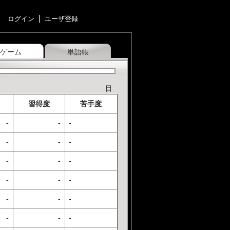
ログイン
ユーザ登録
ゲーム
単語帳
目
習得度
苦手度
-
-
-
-
-
-
-
-
-
-
-
-
-
-
-
-
-
-