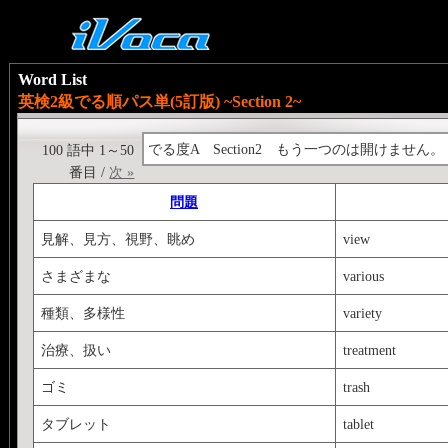
Word List
英検2級でる順パス単(5訂版) ~Section 2~
でる度A Section2 もう一つのは開けません。
100 語中 1～50
番目 /
次 »
問題
見解、見方、視野、眺め
view
さまざまな
various
種類、多様性
variety
治療、扱い
treatment
ゴミ
trash
タブレット
tablet