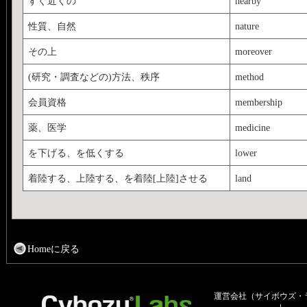
すぐ近くの
nearby
性質、自然
nature
その上
moreover
(研究・調査などの)方法、秩序
method
会員資格
membership
薬、医学
medicine
を下げる、を低くする
lower
着陸する、上陸する、を着陸[上陸]させる
land
Homeに戻る
運営会社（サイボウズ・