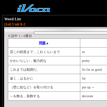
Word List
[1st] Unit 8-2
6 語中 1～6番目
問題
▲
③この程度まで，これくらいまで
so
かわいらしい，魅力的な
pretty
これまでは順調だ。
So far so good.
遠く，はるかに
far
（壁に絵など）を取り付ける
put up ～
～を飾る，装飾する
decorate