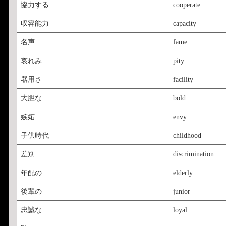
協力する
cooperate
収容能力
capacity
名声
fame
哀れみ
pity
器用さ
facility
大胆な
bold
嫉妬
envy
子供時代
childhood
差別
discrimination
年配の
elderly
後輩の
junior
忠誠な
loyal