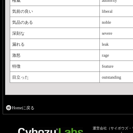
権威
authority
気前の良い
liberal
気品のある
noble
深刻な
severe
漏れる
leak
激怒
rage
特徴
feature
目立った
outstanding
Homeに戻る
運営会社（サイボウズ・