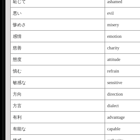
恥じて
ashamed
悪い
evil
惨めさ
misery
感情
emotion
慈善
charity
態度
attitude
慎む
refrain
敏感な
sensitive
方向
direction
方言
dialect
有利
advantage
有能な
capable