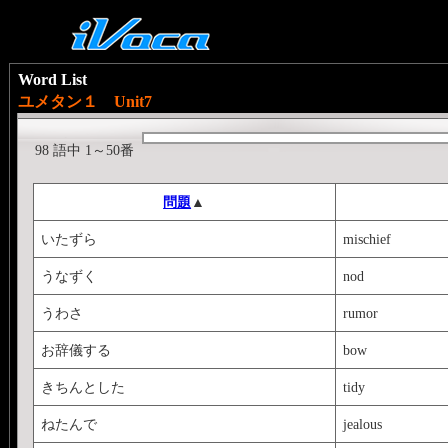
Word List
ユメタン１ Unit7
98 語中 1～50番
問題
▲
いたずら
mischief
うなずく
nod
うわさ
rumor
お辞儀する
bow
きちんとした
tidy
ねたんで
jealous