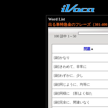
Word List
出る単特急金のフレーズ（301-400
100 語中 1～50
問題
▲
[副]かなり
[副]きわめて、非常に
[副]わずかに、少し
[副]同じように、均等に
[副]同様に [形]よく似た
[副]完全に、間違いなく