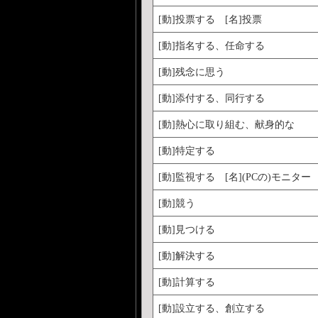
[動]投票する [名]投票
[動]指名する、任命する
[動]残念に思う
[動]添付する、同行する
[動]熱心に取り組む、献身的な
[動]特定する
[動]監視する [名](PCの)モニター
[動]競う
[動]見つける
[動]解決する
[動]計算する
[動]設立する、創立する