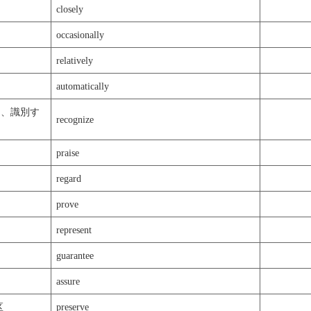
closely
occasionally
relatively
automatically
る、識別す
recognize
praise
regard
prove
represent
guarantee
assure
区
preserve