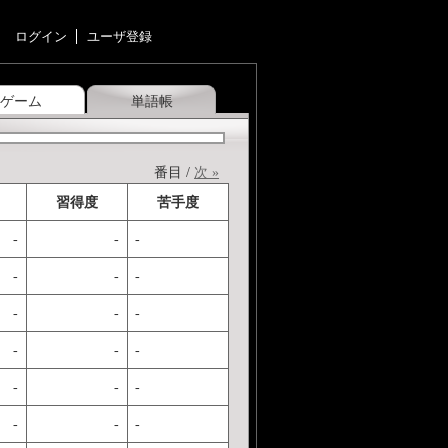
ログイン
ユーザ登録
ゲーム
単語帳
番目 /
次 »
習得度
苦手度
-
-
-
-
-
-
-
-
-
-
-
-
-
-
-
-
-
-