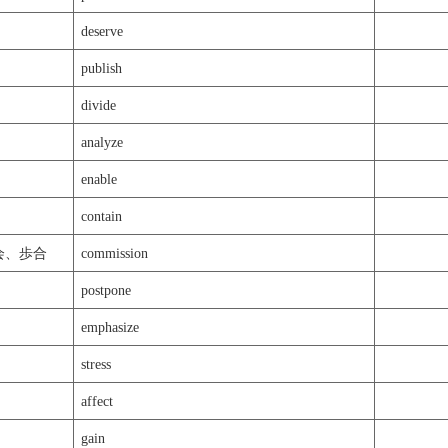
deserve
publish
divide
analyze
enable
contain
会、歩合
commission
postpone
emphasize
stress
affect
gain