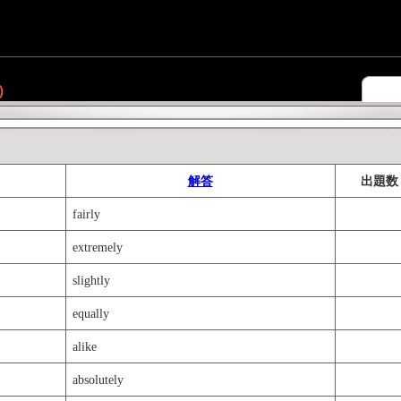
）
解答
出題数
fairly
extremely
slightly
equally
alike
absolutely