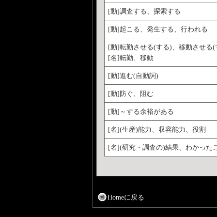
[動]調査する、探索する
[動]起こる、発生する、行われる
[動]転勤させる(する)、移動させる
[名]転勤、移動
[動]進む(自動詞)
[動]防ぐ、阻む
[動]～する余裕がある
[名](生産)能力、収容能力、役割
[名](研究・調査の)結果、わかった
Homeに戻る