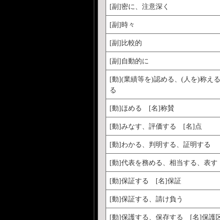
[副]密に、注意深く
[副]時々
[副]比較的
[副]自動的に
[動](業績等を)認める、(人を)称え
る
[動]ほめる [名]称賛
[動]みなす、評価する [名]点
[動]わかる、判明する、証明する
[動]代表を務める、相当する、表す
[動]保証する [名]保証
[動]保証する、請け負う
[動]保護する、保存する [名]保護