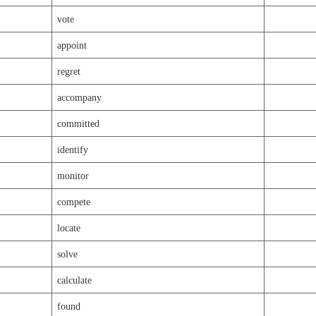
vote
appoint
regret
accompany
committed
identify
monitor
compete
locate
solve
calculate
found