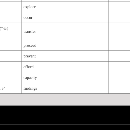
explore
occur
(する)
transfer
proceed
prevent
afford
capacity
こと
findings