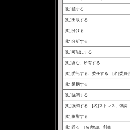
[動]値する
[動]出版する
[動]分ける
[動]分析する
[動]可能にする
[動]含む、所有する
[動]委託する、委任する [名]委員
[動]延期する
[動]強調する
[動]強調する [名]ストレス、強調
[動]影響する
[動]得る [名]増加、利益