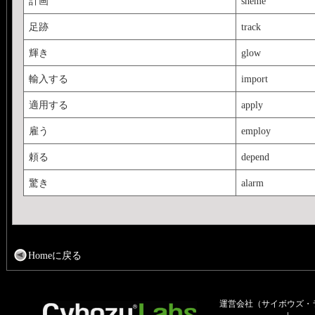
計画
sheme
足跡
track
輝き
glow
輸入する
import
適用する
apply
雇う
employ
頼る
depend
驚き
alarm
Homeに戻る
運営会社（サイボウズ・