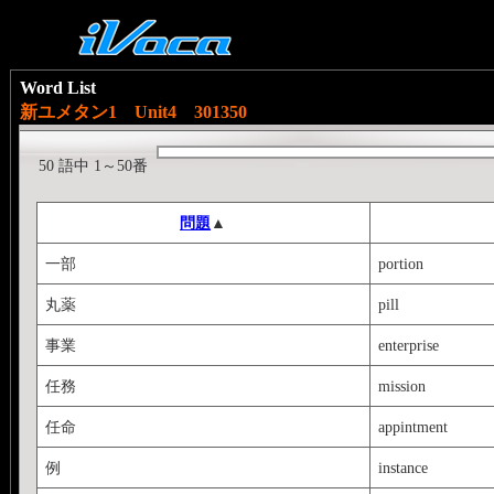
Word List
新ユメタン1 Unit4 301350
50 語中 1～50番
問題
▲
一部
portion
丸薬
pill
事業
enterprise
任務
mission
任命
appintment
例
instance