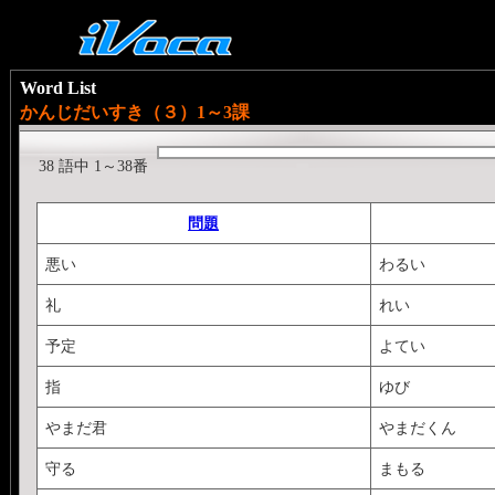
Word List
かんじだいすき（３）1～3課
38 語中 1～38番
問題
悪い
わるい
礼
れい
予定
よてい
指
ゆび
やまだ君
やまだくん
守る
まもる