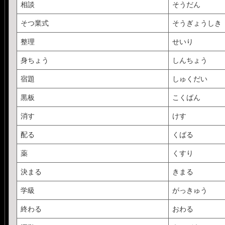
相談
そうだん
そつ業式
そうぎょうしき
整理
せいり
身ちょう
しんちょう
宿題
しゅくだい
黒板
こくばん
消す
けす
配る
くばる
薬
くすり
決まる
きまる
学級
がっきゅう
終わる
おわる