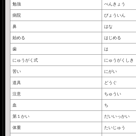
勉強
べんきょう
病院
びょういん
鼻
はな
始める
はじめる
歯
は
にゅうがく式
にゅうがくしき
苦い
にがい
道具
どうぐ
注意
ちゅうい
血
ち
第１かい
だいいっかい
体重
たいじゅう