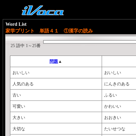
Word List
家学プリント 単語４１ ①漢字の読み
25 語中 1～25番
問題
▲
おいしい
おいしい
人気のある
にんきのある
古い
ふるい
可愛い
かわいい
大きい
おおきい
大切な
たいせつな