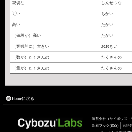
親切な
しんせつな
近い
ちかい
高い
たかい
（値段が）高い
たかい
（客観的に）大きい
おおきい
（数が）たくさんの
たくさんの
（量が）たくさんの
たくさんの
Homeに戻る
運営会社（サイボウズ・
新着ブック(RSS)
言語