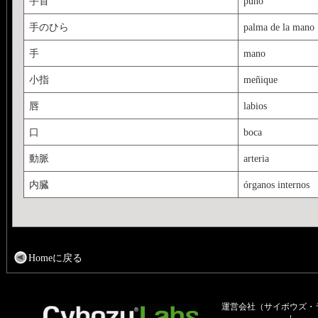
手首
puño
手のひら
palma de la mano
手
mano
小指
meñique
唇
labios
口
boca
動脈
arteria
内臓
órganos internos
Homeに戻る
運営会社（サイボウズ・