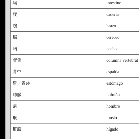
腸
intestino
腰
caderas
腕
brazo
脳
cerebro
胸
pecho
背骨
columna vertebral
背中
espalda
胃／胃袋
estómago
肺臓
pulmón
肩
hombro
股
muslo
肝臓
hígado