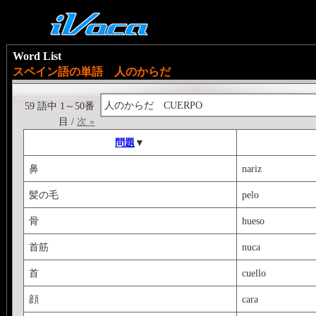
Word List
スペイン語の単語 人のからだ
人のからだ CUERPO
59 語中 1～50番
目 /
次 »
問題
▼
鼻
nariz
髪の毛
pelo
骨
hueso
首筋
nuca
首
cuello
顔
cara