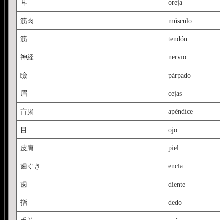
耳
oreja
筋肉
músculo
筋
tendón
神経
nervio
瞼
párpado
眉
cejas
盲腸
apéndice
目
ojo
皮膚
piel
歯ぐき
encía
歯
diente
指
dedo