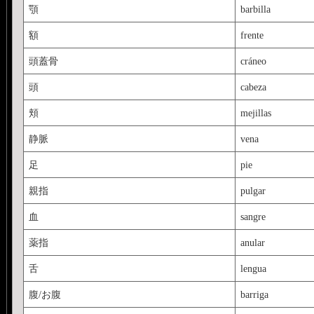
顎
barbilla
額
frente
頭蓋骨
cráneo
頭
cabeza
頬
mejillas
静脈
vena
足
pie
親指
pulgar
血
sangre
薬指
anular
舌
lengua
腹/お腹
barriga