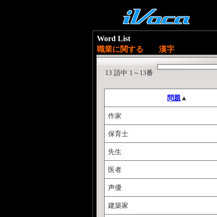
Word List
職業に関する 漢字
13 語中 1～13番
問題
▲
作家
保育士
先生
医者
声優
建築家