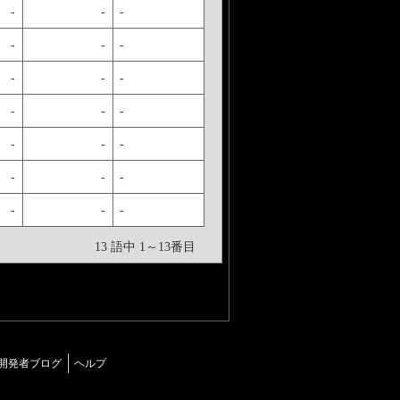
-
-
-
-
-
-
-
-
-
-
-
-
-
-
-
-
-
-
-
-
-
13 語中 1～13番目
開発者ブログ
ヘルプ