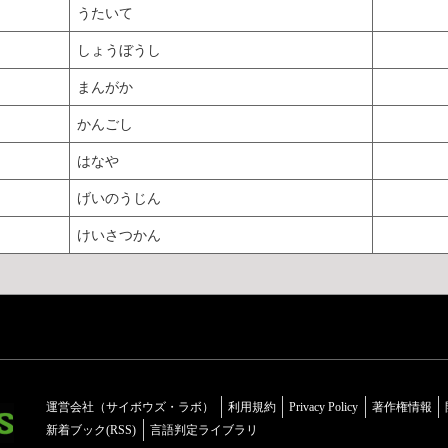
うたいて
しょうぼうし
まんがか
かんごし
はなや
げいのうじん
けいさつかん
運営会社（サイボウズ・ラボ）
利用規約
Privacy Policy
著作権情報
新着ブック(RSS)
言語判定ライブラリ