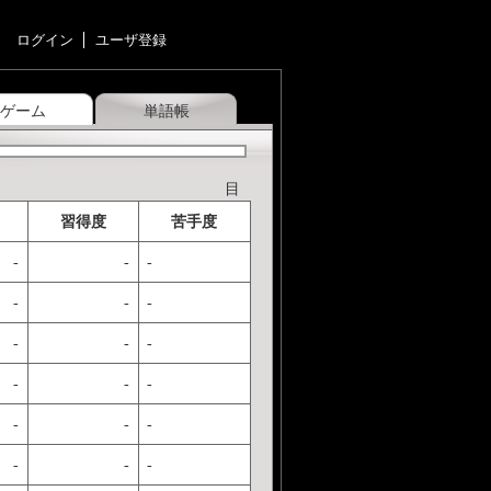
ログイン
ユーザ登録
ゲーム
単語帳
目
習得度
苦手度
-
-
-
-
-
-
-
-
-
-
-
-
-
-
-
-
-
-