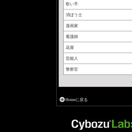
歌い手
消ぼう士
漫画家
看護師
花屋
芸能人
警察官
Homeに戻る