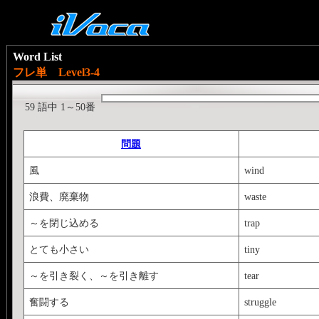
Word List
フレ単 Level3-4
59 語中 1～50番
問題
風
wind
浪費、廃棄物
waste
～を閉じ込める
trap
とても小さい
tiny
～を引き裂く、～を引き離す
tear
奮闘する
struggle