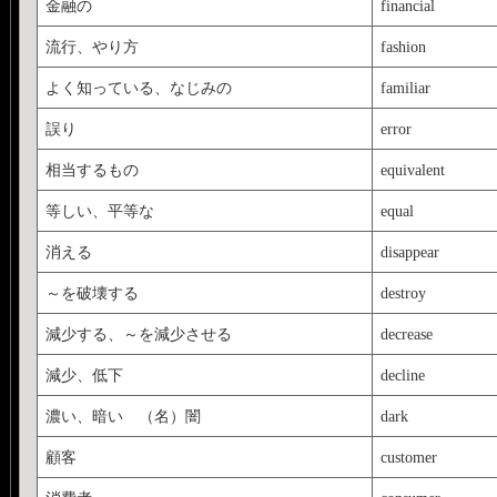
金融の
financial
流行、やり方
fashion
よく知っている、なじみの
familiar
誤り
error
相当するもの
equivalent
等しい、平等な
equal
消える
disappear
～を破壊する
destroy
減少する、～を減少させる
decrease
減少、低下
decline
濃い、暗い （名）闇
dark
顧客
customer