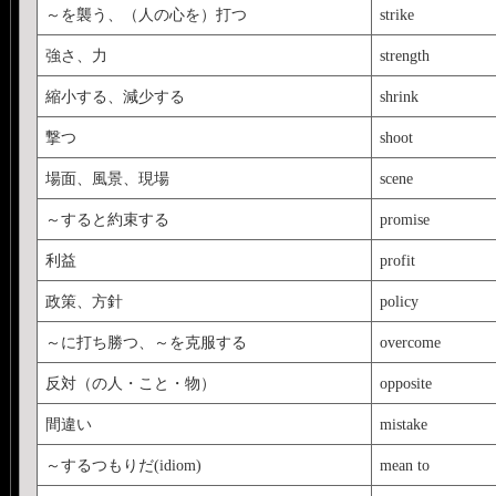
～を襲う、（人の心を）打つ
strike
強さ、力
strength
縮小する、減少する
shrink
撃つ
shoot
場面、風景、現場
scene
～すると約束する
promise
利益
profit
政策、方針
policy
～に打ち勝つ、～を克服する
overcome
反対（の人・こと・物）
opposite
間違い
mistake
～するつもりだ(idiom)
mean to