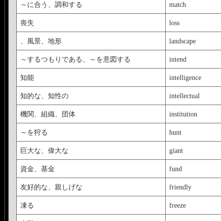
～に合う、調和する
match
喪失
loss
、風景、地形
landscape
～するつもりである、～を意図する
intend
知能
intelligence
知的な、知性の
intellectual
機関、組織、団体
institution
～を狩る
hunt
巨大な、偉大な
giant
資金、基金
fund
友好的な、親しげな
friendly
凍る
freeze