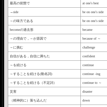
最高の状態で
at one's best
→side
be on one's side
～の味方である
be on one's side
becomeの過去形
became
～の理由で，～が原因で
because of ～
～に挑む
challenge
自信がある，自信に満ちた
confident
～を続ける
continue
～することを続ける(動名詞)
continue -ing
～することを続ける（不定詞）
continue to ～
災害
disaster
（精神的に）落ち込んだ
down