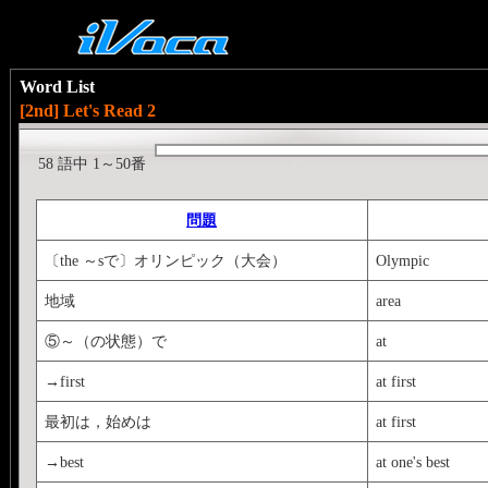
Word List
[2nd] Let's Read 2
58 語中 1～50番
問題
〔the ～sで〕オリンピック（大会）
Olympic
地域
area
⑤～（の状態）で
at
→first
at first
最初は，始めは
at first
→best
at one's best