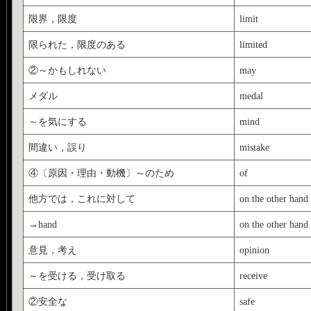
限界，限度
limit
限られた，限度のある
limited
②～かもしれない
may
メダル
medal
～を気にする
mind
間違い，誤り
mistake
④〔原因・理由・動機〕～のため
of
他方では，これに対して
on the other hand
→hand
on the other hand
意見，考え
opinion
～を受ける，受け取る
receive
②安全な
safe