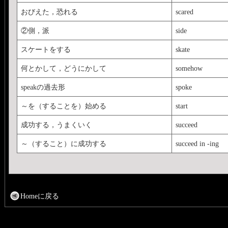
おびえた，恐れる
scared
②側，派
side
スケートをする
skate
何とかして，どうにかして
somehow
speakの過去形
spoke
～を（することを）始める
start
成功する，うまくいく
succeed
～（すること）に成功する
succeed in -ing
Homeに戻る