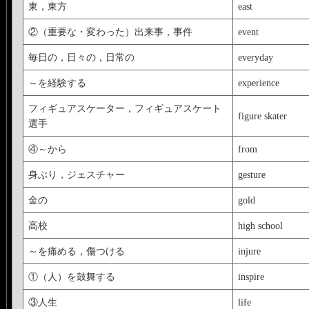
東，東方
east
②（重要な・変わった）出来事，事件
event
毎日の，日々の，日常の
everyday
～を経験する
experience
フィギュアスケーター，フィギュアスケート
figure skater
選手
④～から
from
身ぶり，ジェスチャー
gesture
金の
gold
高校
high school
～を痛める，傷つける
injure
①（人）を鼓舞する
inspire
③人生
life