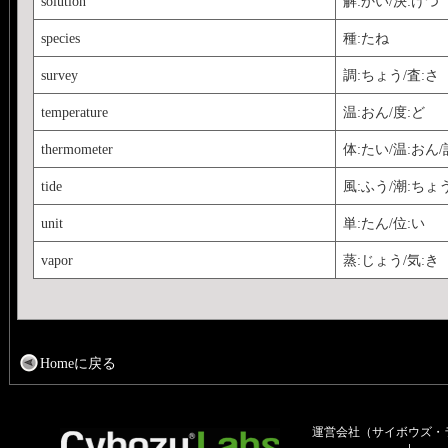
solution
解:かい/決:けつ
species
種:たね
survey
調:ちょう/査:さ
temperature
温:おん/度:ど
thermometer
体:たい/温:おん/
tide
風:ふう/潮:ちょ
unit
単:たん/位:い
vapor
蒸:じょう/気:き
Homeに戻る
運営会社（サイボウズ・