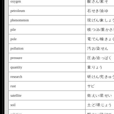
oxygen
酸:さん/素:そ
petroleum
石:せき/油:ゆ
phenomenon
現:げん/象:しょ
pile
積:つ/み/重:かさ
pole
電:でん/極:きょ
pollution
汚:お/染:せん
pressure
圧:あ/迫:っぱく
quantity
量:りょう
research
研:けん/究:きゅ
rust
サビ
satellite
衛:えい/星:せい
soil
土:ど/壌:じょう