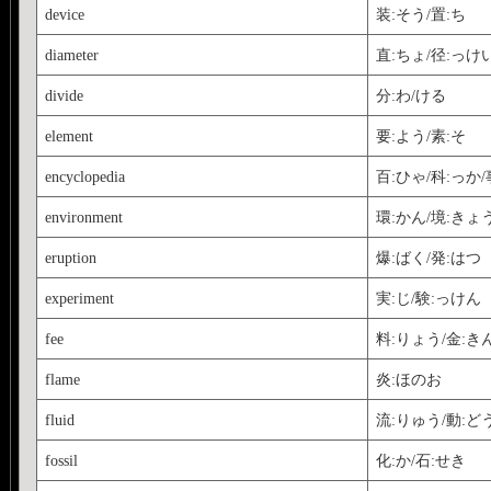
device
装:そう/置:ち
diameter
直:ちょ/径:っけ
divide
分:わ/ける
element
要:よう/素:そ
encyclopedia
百:ひゃ/科:っか/
environment
環:かん/境:きょ
eruption
爆:ばく/発:はつ
experiment
実:じ/験:っけん
fee
料:りょう/金:き
flame
炎:ほのお
fluid
流:りゅう/動:ど
fossil
化:か/石:せき