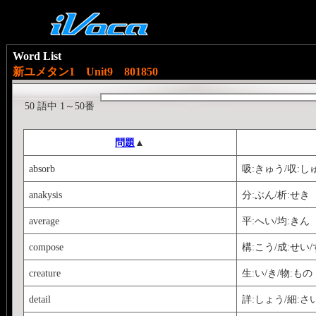
Word List
新ユメタン1 Unit9 801850
50 語中 1～50番
問題
▲
absorb
吸:きゅう/収:し
anakysis
分:ぶん/析:せき
average
平:へい/均:きん
compose
構:こう/成:せい
creature
生:い/き/物:もの
detail
詳:しょう/細:さ