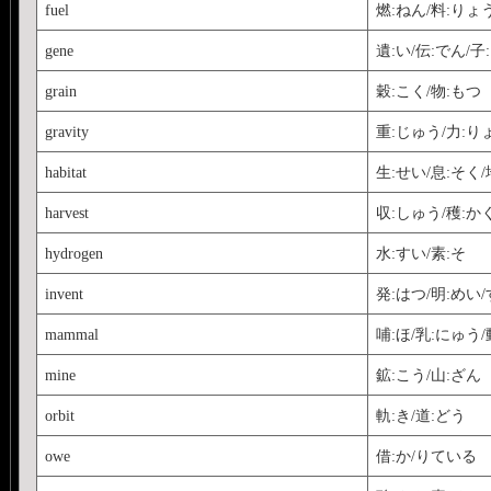
fuel
燃:ねん/料:りょ
gene
遺:い/伝:でん/子
grain
穀:こく/物:もつ
gravity
重:じゅう/力:り
habitat
生:せい/息:そく/
harvest
収:しゅう/穫:か
hydrogen
水:すい/素:そ
invent
発:はつ/明:めい
mammal
哺:ほ/乳:にゅう/
mine
鉱:こう/山:ざん
orbit
軌:き/道:どう
owe
借:か/りている