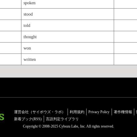
spoken
stood
told
thought
won
written
運営会社（サイボウズ・ラボ）
利用規約
Privacy Policy
著作権情報
新着ブック(RSS)
言語判定ライブラリ
Copyright © 2008-2025 Cybozu Labs, Inc. All rights reserved.