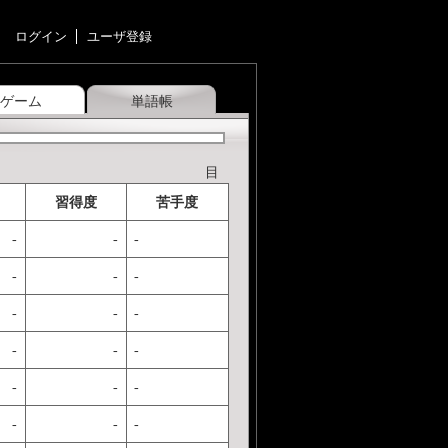
ログイン
ユーザ登録
ゲーム
単語帳
目
習得度
苦手度
-
-
-
-
-
-
-
-
-
-
-
-
-
-
-
-
-
-