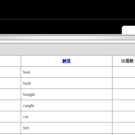
解答
出題数
beat
built
bought
caught
cut
felt