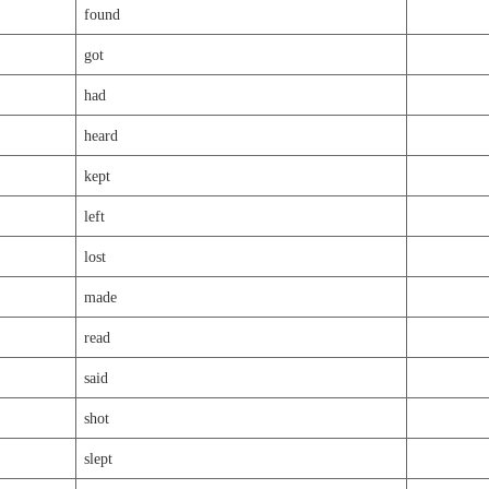
found
got
had
heard
kept
left
lost
made
read
said
shot
slept