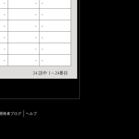
-
-
-
-
-
-
-
-
-
-
-
-
-
-
-
-
-
-
24 語中 1～24番目
開発者ブログ
ヘルプ