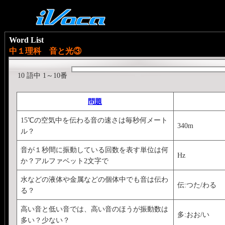
Word List
中１理科 音と光③
10 語中 1～10番
問題
15℃の空気中を伝わる音の速さは毎秒何メート
340m
ル？
音が１秒間に振動している回数を表す単位は何
Hz
か？アルファベット2文字で
水などの液体や金属などの個体中でも音は伝わ
伝:つた/わる
る？
高い音と低い音では、高い音のほうが振動数は
多:おお/い
多い？少ない？