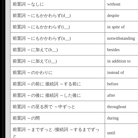
前置詞 ～なしに
without
前置詞 ～にもかかわらず(d__)
despite
前置詞 ～にもかかわらず(i__)
in spite of
前置詞 ～にもかかわらず(n__)
notwithstanding
前置詞 ～に加えて(b__)
besides
前置詞 ～に加えて(i__)
in addition to
前置詞 ～のかわりに
instead of
前置詞 ～の前に 接続詞 ～する前に
before
前置詞 ～の後に 接続詞 ～した後に
after
前置詞 ～の至る所で ～中ずっと
throughout
前置詞 ～の間
during
前置詞 ～までずっと /接続詞 ～するまでずっ
until
と