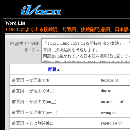
Word List
TOEICによく出る接続詞、前置詞、接続副詞[品詞、日本語
「TOEIC L&R TEST 出る問特急 金の文法」
57 語中 1～50番
置詞、接続副詞を出題します。
目 /
次 »
問題文に書かれている日本語を英単語に直して
重複している問題に関しては、解答となる英単
問題
▲
前置詞 ～が理由で(b__)
because of
前置詞 ～が理由で(d__)
due to
前置詞 ～が理由で(on__)
on account of
前置詞 ～が理由で(ow__)
owing to
前置詞 ～とは無関係に
regardless of