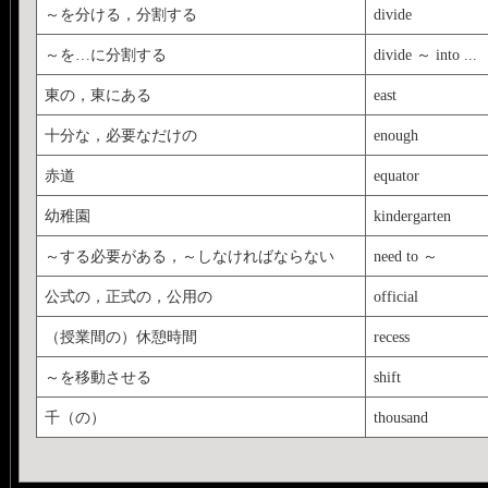
～を分ける，分割する
divide
～を…に分割する
divide ～ into ...
東の，東にある
east
十分な，必要なだけの
enough
赤道
equator
幼稚園
kindergarten
～する必要がある，～しなければならない
need to ～
公式の，正式の，公用の
official
（授業間の）休憩時間
recess
～を移動させる
shift
千（の）
thousand