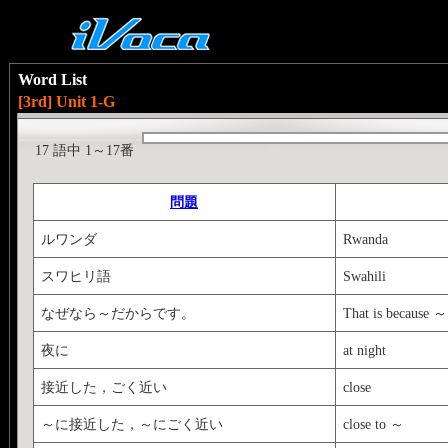
Word List
[3rd] Unit 1-G
17 語中 1～17番
問題
ルワンダ
Rwanda
スワヒリ語
Swahili
なぜなら～だからです。
That is because ～
夜に
at night
接近した，ごく近い
close
～に接近した，～にごく近い
close to ～