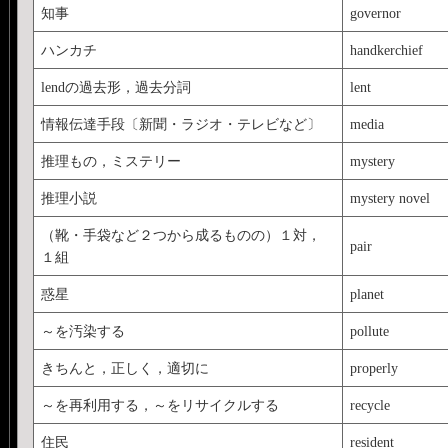
知事
governor
ハンカチ
handkerchief
lendの過去形，過去分詞
lent
情報伝達手段〔新聞・ラジオ・テレビなど〕
media
推理もの，ミステリー
mystery
推理小説
mystery novel
（靴・手袋など２つから成るものの）１対，
pair
１組
惑星
planet
～を汚染する
pollute
きちんと，正しく，適切に
properly
～を再利用する，～をリサイクルする
recycle
住民
resident