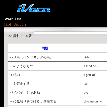
Word List
[3rd] Unit 5-2
32 語中 1～32番
問題
バリ島〔インドネシアの島〕
Bali
～のようなもの
a kind of ～
１組の～
a pair of ～
～を禁止する
ban
バイバイ，じゃあね
bye
～に見切りをつける，見捨てる
give up on ～