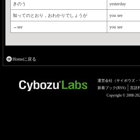
きのう
yesterday
知ってのとおり，おわかりでしょうが
you see
→see
you see
Homeに戻る
運営会社（サイボウズ・
新着ブック(RSS)
言語
Copyright © 2008-2025