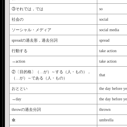
③それでは，では
so
社会の
social
ソーシャル・メディア
social media
spreadの過去形，過去分詞
spread
行動する
take action
→action
take action
②〔目的格〕（…が）～する（人・もの），
that
（…が）～である（人・もの）
おととい
the day before ye
→day
the day before ye
throwの過去分詞
thrown
傘
umbrella