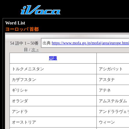
Word List
ヨーロッパ 首都
出典:
https://www.mofa.go.jp/mofaj/area/europe.htm
54 語中 1～50番
目 /
次 »
問題
トルクメニスタン
アシガバット
カザフスタン
アスタナ
ギリシャ
アテネ
オランダ
アムステルダム
アンドラ
アンドララヴェ
オーストリア
ウィーン