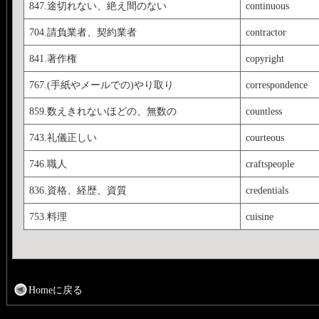
847.途切れない、絶え間のない
continuous
704.請負業者、契約業者
contractor
841.著作権
copyright
767.(手紙やメールでの)やり取り
correspondence
859.数えきれないほどの、無数の
countless
743.礼儀正しい
courteous
746.職人
craftspeople
836.資格、経歴、資質
credentials
753.料理
cuisine
Homeに戻る