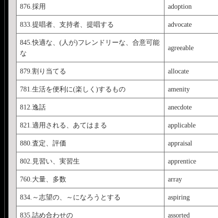
876.採用
adoption
833.提唱者、支持者、提唱する
advocate
845.快適な、(人が)フレンドリーな、合意可能
agreeable
な
879.割り当てる
allocate
781.生活を便利に(楽しく)するもの
amenity
812.逸話
anecdote
821.適用される、あてはまる
applicable
880.査定、評価
appraisal
802.見習い、実習生
apprentice
760.大量、多数
array
834.～志望の、～になろうとする
aspiring
835.詰め合わせの
assorted