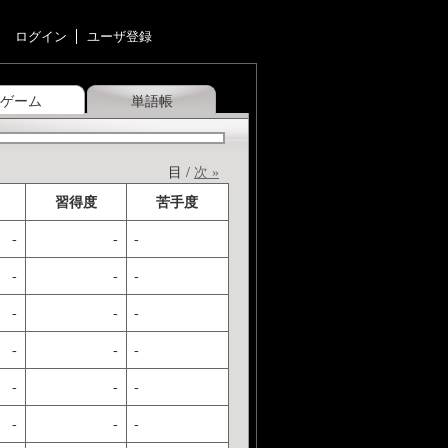
ログイン
ユーザ登録
ゲーム
単語帳
目 /
次 »
習得度
苦手度
-
-
-
-
-
-
-
-
-
-
-
-
-
-
-
-
-
-