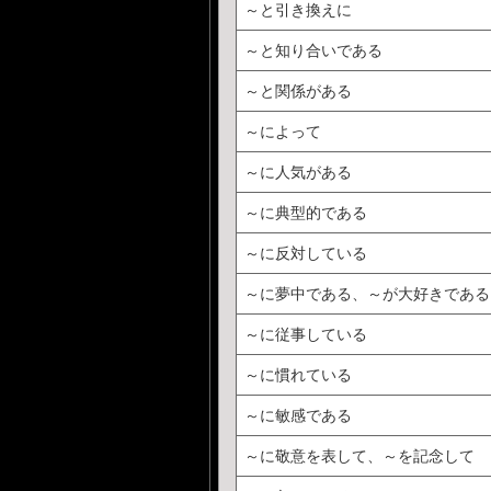
～と引き換えに
～と知り合いである
～と関係がある
～によって
～に人気がある
～に典型的である
～に反対している
～に夢中である、～が大好きである
～に従事している
～に慣れている
～に敏感である
～に敬意を表して、～を記念して