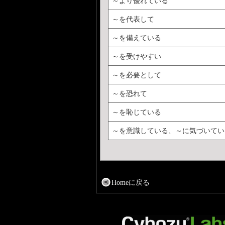
～より優れている
～を代表して
～を備えている
～を受けやすい
～を必要として
～を恐れて
～を恥じている
～を意識している、～に気づいてい
Homeに戻る