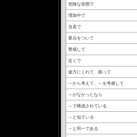
危険な状態で
増加中で
当直で
要点をついて
警戒して
近くで
途方にくれて、困って
～から考えて、～を考慮して
～がなかったなら
～で構成されている
～と似ている
～と同一である