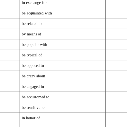
in exchange for
be acquainted with
be related to
by means of
be popular with
be typical of
be opposed to
be crazy about
be engaged in
be accustomed to
be sensitive to
in honor of