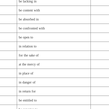
be lacking in
be content with
be absorbed in
be confronted with
be open to
in relation to
for the sake of
at the mercy of
in place of
in danger of
in return for
be entitled to