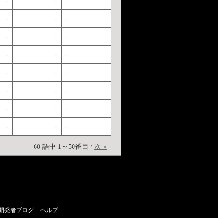
-
-
-
-
-
-
-
-
-
-
-
-
-
-
-
-
-
-
-
-
-
-
-
-
60 語中 1～50番目 /
次 »
開発者ブログ
ヘルプ