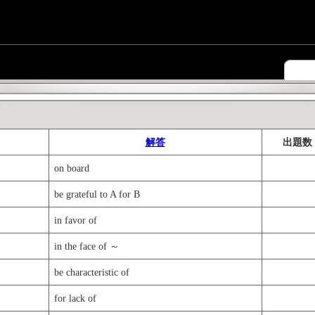
解答
出題数
on board
be grateful to A for B
in favor of
in the face of ～
be characteristic of
for lack of