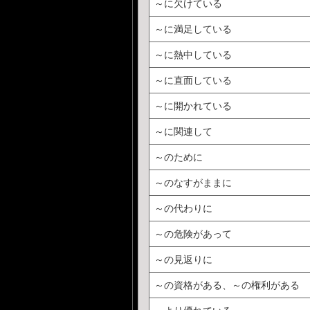
～に欠けている
～に満足している
～に熱中している
～に直面している
～に開かれている
～に関連して
～のために
～のなすがままに
～の代わりに
～の危険があって
～の見返りに
～の資格がある、～の権利がある