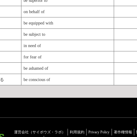
be superior to
on behalf of
be equipped with
be subject to
in need of
for fear of
be ashamed of
る
be conscious of
運営会社（サイボウズ・ラボ）
利用規約
Privacy Policy
著作権情報