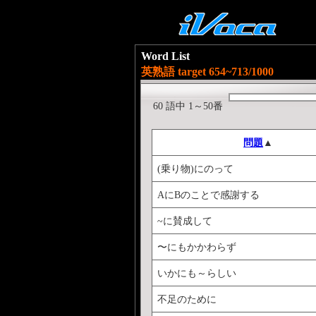
Word List
英熟語 target 654~713/1000
60 語中 1～50番
問題
▲
(乗り物)にのって
AにBのことで感謝する
~に賛成して
〜にもかかわらず
いかにも～らしい
不足のために