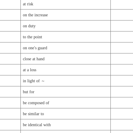
at risk
on the increase
on duty
to the point
on one's guard
close at hand
at a loss
in light of ～
but for
be composed of
be similar to
be identical with