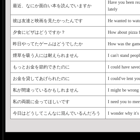
Have you been rea
最近、なにか面白い本を読んでいますか
lately
彼は友達と映画を見たかったんです
He wanted to watc
夕食にピザはどうですか？
How about pizza f
昨日やってたゲームはどうでしたか
How was the game
煙草を吸う人には耐えられません
I can't stand peo
もっとお金を節約できたのに
I could have sav
お金を貸してあげられたのに
I could've lent y
私が間違っているかもしれません
I might be wrong
私の両親に会ってほしいです
I need you to mee
今日はどうしてこんなに混んでいるんだろう
I wonder why it's