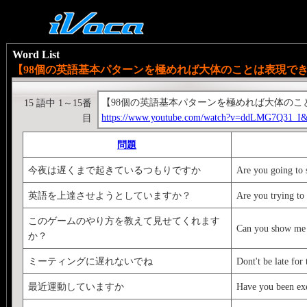
Word List
【98個の英語基本パターンを極めれば大体のことは表現できる
【98個の英語基本パターンを極めれば大体の
15 語中 1～15番
https://www.youtube.com/watch?v=ddLMG7Q31_I
目
問題
今夜は遅くまで起きているつもりですか
Are you going to s
英語を上達させようとしていますか？
Are you trying to
このゲームのやり方を教えて見せてくれます
Can you show me 
か？
ミーティングに遅れないでね
Dont't be late for
最近運動していますか
Have you been exe