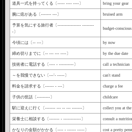
道具一式を持ってくる〔----- ---- ----〕
bring your gear
腕に痣がある〔------- ---〕
bruised arm
予算を気にする旅行者〔---------------- --------
budget-conscious 
-〕
今頃には〔-- ---〕
by now
締め切りまでに〔-- --- --- ----〕
by the due date
技術者に電話する〔---- - ----------〕
call a technician
～を我慢できない〔---'- -----〕
can't stand
料金を請求する〔------ - ---〕
charge a fee
子供の世話〔---------〕
childcare
駅に迎えに行く〔------- --- -- --- -------〕
collect you at the
栄養士に相談する〔------- - ------------〕
consult a nutritio
かなりの金額がかかる〔---- - ------ -----〕
cost a pretty pen