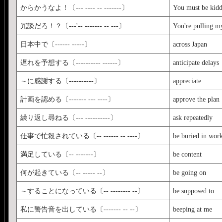
からかうなよ！〔--- ---- -- -------〕
You must be kid
冗談だろ！？〔---'-- ------- -- ---〕
You're pulling m
日本中で〔------ -----〕
across Japan
遅れを予想する〔---------- ------〕
anticipate delays
～に感謝する〔----------〕
appreciate
計画を認める〔------- --- ----〕
approve the plan
繰り返し尋ねる〔--- ----------〕
ask repeatedly
仕事で忙殺されている〔-- ------ -- ----〕
be buried in wor
満足している〔-- -------〕
be content
何が起きている〔-- ----- --〕
be going on
～することになっている〔-- -------- --〕
be supposed to
私に警告音を出している〔------- -- --〕
beeping at me