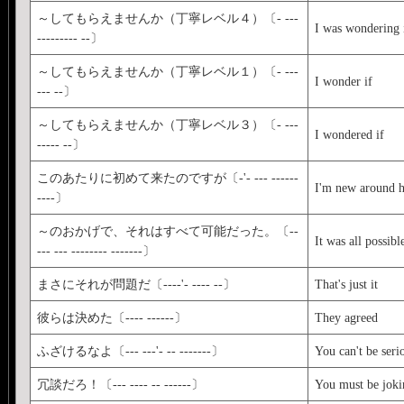
～してもらえませんか（丁寧レベル４）〔- ---
I was wondering 
--------- --〕
～してもらえませんか（丁寧レベル１）〔- ---
I wonder if
--- --〕
～してもらえませんか（丁寧レベル３）〔- ---
I wondered if
----- --〕
このあたりに初めて来たのですが〔-'- --- ------
I'm new around h
----〕
～のおかげで、それはすべて可能だった。〔--
It was all possibl
--- --- -------- -------〕
まさにそれが問題だ〔----'- ---- --〕
That's just it
彼らは決めた〔---- ------〕
They agreed
ふざけるなよ〔--- ---'- -- -------〕
You can't be seri
冗談だろ！〔--- ---- -- ------〕
You must be joki