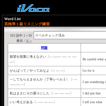
Word List
英検準１級リスニング練習
スペルチェック済み
103 語中 1～50
番目 /
次 »
問題
願望を慎重に考えなさい〔-- ------- ---- --- ----
Be careful what 
---〕
がんばって／やってみなよ〔-- --- --〕
Go for it
～してもらえませんか（丁寧レベル２）〔- --
I am wondering i
--------- --〕
私はまさにその通りにした〔- --- ---- ----〕
I did just that
いい考えがある〔- ---- --- ----〕
I tell you what