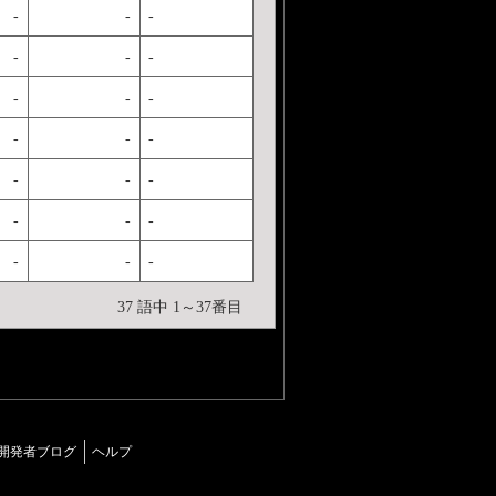
-
-
-
-
-
-
-
-
-
-
-
-
-
-
-
-
-
-
-
-
-
37 語中 1～37番目
開発者ブログ
ヘルプ