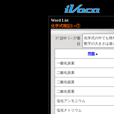
Word List
化学式暗記Lv①
化学式の中でも簡
37 語中 1～37番
数字の大きさは違
目
問題
▲
一酸化炭素
二酸化炭素
二酸化硫黄
二酸化窒素
塩化アンモニウム
塩化ナトリウム