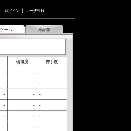
ログイン
ユーザ登録
ゲーム
単語帳
習得度
苦手度
-
-
-
-
-
-
-
-
-
-
-
-
-
-
-
-
-
-