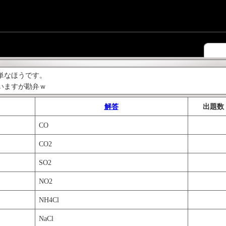
単なほうです。
いますが勘弁ｗ
解答
出題数
CO
CO2
SO2
NO2
NH4Cl
NaCl