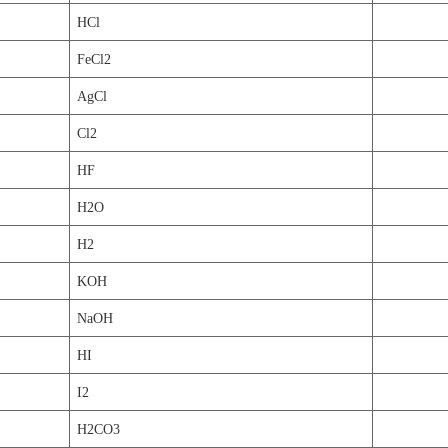
HCl
FeCl2
AgCl
Cl2
HF
H2O
H2
KOH
NaOH
HI
I2
H2CO3