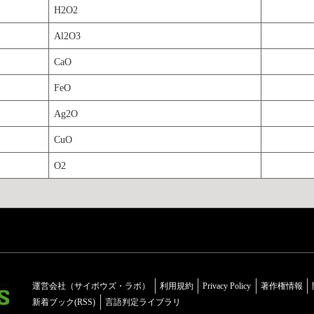
H2O2
Al2O3
CaO
FeO
Ag2O
CuO
O2
運営会社（サイボウズ・ラボ）
利用規約
Privacy Policy
著作権情報
新着ブック(RSS)
言語判定ライブラリ