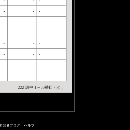
-
-
-
-
-
-
-
-
-
-
-
-
-
-
-
-
-
-
-
-
-
-
-
-
222 語中 1～50番目 /
次 »
開発者ブログ
ヘルプ