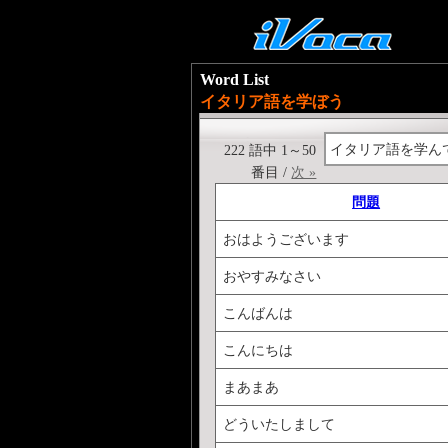
Word List
イタリア語を学ぼう
イタリア語を学ん
222 語中 1～50
番目 /
次 »
問題
おはようございます
おやすみなさい
こんばんは
こんにちは
まあまあ
どういたしまして