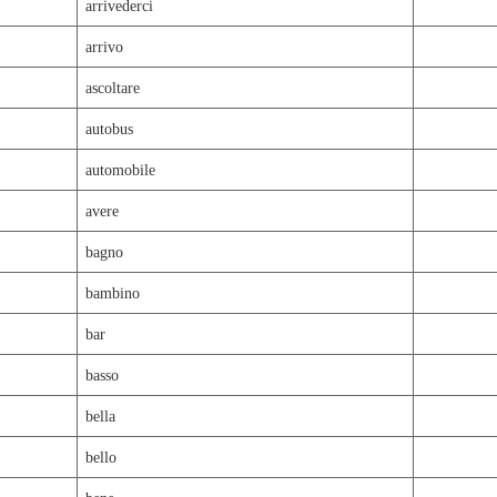
arrivederci
arrivo
ascoltare
autobus
automobile
avere
bagno
bambino
bar
basso
bella
bello