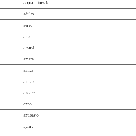
acqua minerale
adulto
aereo
)
alto
alzarsi
amare
amica
amico
andare
anno
antipasto
aprire