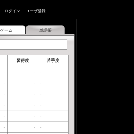
ログイン
ユーザ登録
ゲーム
単語帳
習得度
苦手度
-
-
-
-
-
-
-
-
-
-
-
-
-
-
-
-
-
-