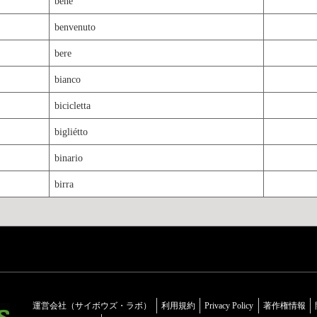
bene
benvenuto
bere
bianco
bicicletta
bigliétto
binario
birra
運営会社（サイボウズ・ラボ）
利用規約
Privacy Policy
著作権情報