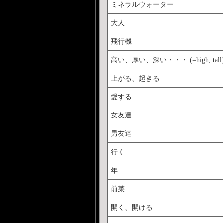
ミネラルウォーター
大人
飛行機
高い、厚い、深い・・・ (=high, tall
上がる、起きる
愛する
女友達
男友達
行く
年
前菜
開く、開ける