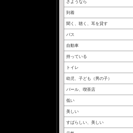
さようなら
到着
聞く、聴く、耳を貸す
バス
自動車
持っている
トイレ
幼児、子ども（男の子）
バール、喫茶店
低い
美しい
すばらしい、美しい