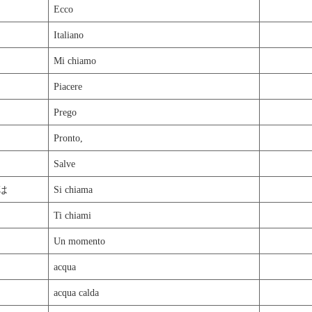
Ecco
Italiano
Mi chiamo
Piacere
Prego
Pronto,
Salve
は
Si chiama
Ti chiami
Un momento
acqua
acqua calda