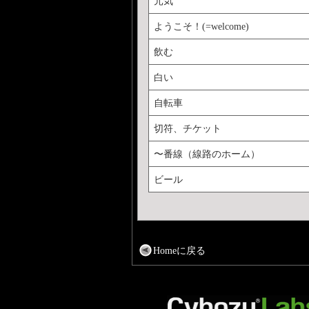
元気
ようこそ！(=welcome)
飲む
白い
自転車
切符、チケット
〜番線（線路のホーム）
ビール
Homeに戻る