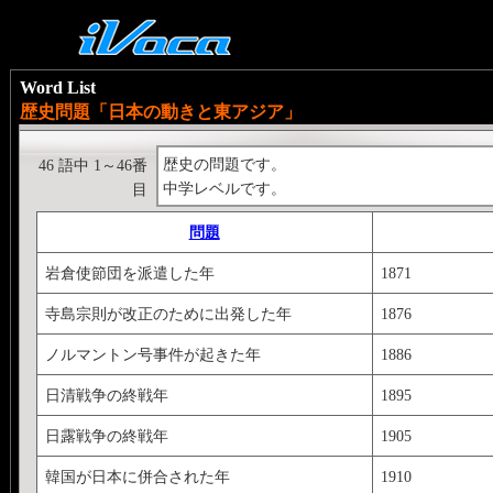
Word List
歴史問題「日本の動きと東アジア」
歴史の問題です。
46 語中 1～46番
中学レベルです。
目
問題
岩倉使節団を派遣した年
1871
寺島宗則が改正のために出発した年
1876
ノルマントン号事件が起きた年
1886
日清戦争の終戦年
1895
日露戦争の終戦年
1905
韓国が日本に併合された年
1910