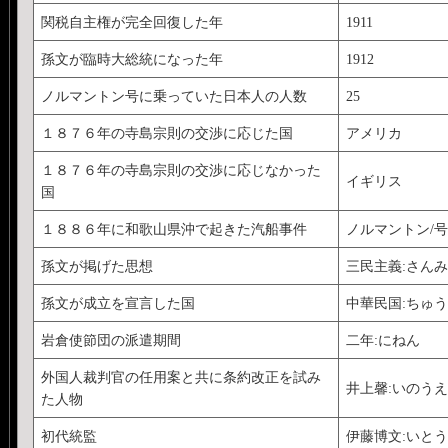
関税自主権が完全回復した年
1911
孫文が臨時大総統になった年
1912
ノルマントン号に乗っていた日本人の人数
25
１８７６年の寺島宗則の交渉に応じた国
アメリカ
１８７６年の寺島宗則の交渉に応じなかった
イギリス
国
１８８６年に和歌山県沖で起きた汽船事件
ノルマントン/号
孫文が掲げた思想
三民主義:さん
孫文が成立を宣言した国
中華民国:ちゅ
岩倉使節団の派遣期間
二年:にねん
外国人裁判官の任用案と共に条約改正を試み
井上馨:いのう
た人物
初代統監
伊藤博文:いと