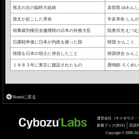
孫文の次の臨時大総統
袁世凱:ゆわん
孫文が起こした革命
辛亥革命:しん
領事裁判権完全撤廃時の日本の外務大臣
陸奥宗光:むつ
日露戦争後に日本が内政を握った国
韓国:かんこく
韓国を日本の領土に併合したこと
韓国併合:かん
１８８３年に東京に建設されたもの
鹿鳴館:ろくめ
Homeに戻る
運営会社（サイボウズ・
新着ブック(RSS)
言語
Copyright © 2008-2025