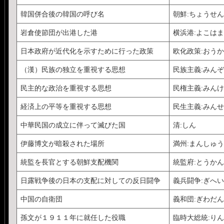
韓国併合後の韓国の呼び名
朝鮮:ちょうせん
岩倉使節団が出港した港
横浜港:よこは
日本政府が近代化を示すために行った政策
欧化政策:おう
（漢）民族の独立を重視する思想
民族主義:みん
民主的な政治を重視する思想
民権主義:みん
経済上の平等を重視する思想
民生主義:みん
中華民国の成立に伴って滅びた国
清:しん
伊藤博文が暗殺された場所
満州:まんしゅう
統監を長官とする朝鮮支配機関
統監府:とうか
日露戦争後の日本の支配に対しての反日闘争
義兵闘争:ぎへ
中国の自衛団
義和団:ぎわだん
孫文が１９１１年に就任した役職
臨時大総統:り