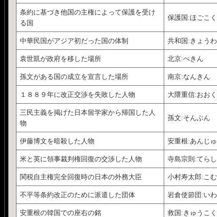
条約に基づき他国の主権によって保護を受け
保護国:ほごこく
る国
中華民国がアジア初だった国の体制
共和国:きょう
袁世凱が政府を移した場所
北京:ぺきん
孫文がある国の成立を宣言した場所
南京:なんきん
１８８９年に改正交渉を失敗した人物
大隈重信:おお
三民主義を掲げた日本留学家から帰国した人
孫文:そんぶん
物
伊藤博文を暗殺した人物
安重根:あんじ
米と英に領事裁判権回復の交渉した人物
寺島宗則:てら
関税自主権完全回復時の日本の外務大臣
小村寿太郎:こ
不平等条約改正のために派遣した団体
岩倉使節団:い
安重根の韓国での座右の銘
救国:きゅうこく